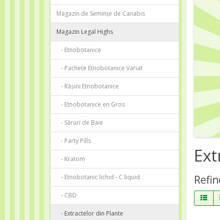
Magazin de Semințe de Canabis
Magazin Legal Highs
- Etnobotanice
- Pachete Etnobotanice Variat
- Rășini Etnobotanice
- Etnobotanice en Gros
- Săruri de Baie
- Party Pills
Ext
- Kratom
- Etnobotanic lichid - C liquid
Refin
- CBD
- Extractelor din Plante