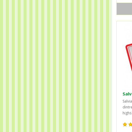
Salv
Salvi
dintr
highs 