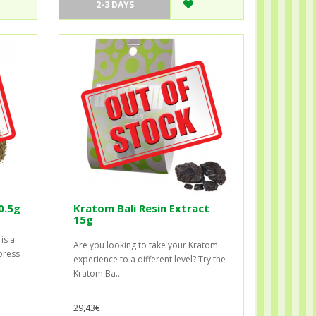
2-3 DAYS
0.5g
Kratom Bali Resin Extract
15g
is a
Are you looking to take your Kratom
xpress
experience to a different level? Try the
Kratom Ba..
29,43€