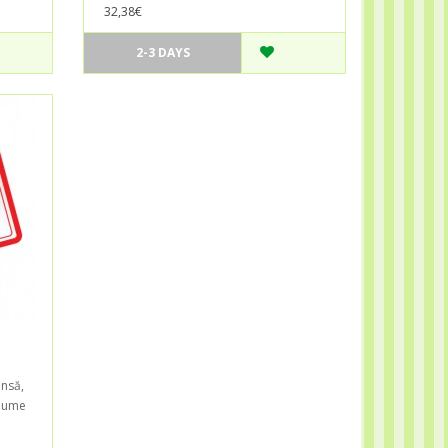
32,38€
2-3 DAYS
ansă,
o lume