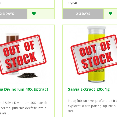
€
16,84€
2-3 DAYS
2-3 DAYS
ia Divinorum 40X Extract
Salvia Extract 20X 1g
Intrați într-un nivel profund de tr
ctul Salvia Divinorum 40X este de
explorați o altă parte și fiți într-
 ori mai puternic decât frunzele
dife..
 ale ..