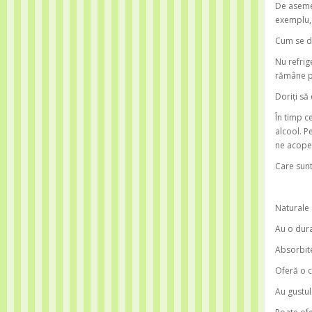
De asemen
exemplu, 
Cum se d
Nu refrig
rămâne p
Doriți să 
În timp c
alcool. P
ne acoper
Care sunt
Naturale
Au o dura
Absorbite
Oferă o 
Au gustul