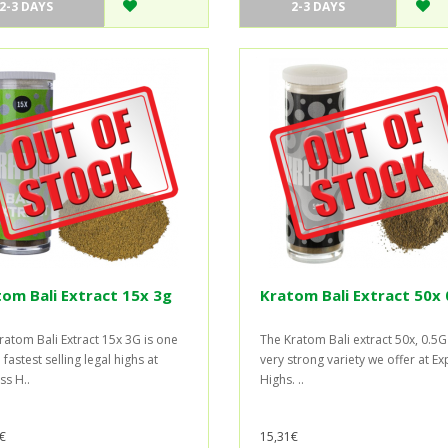
2-3 DAYS
2-3 DAYS
om Bali Extract 15x 3g
Kratom Bali Extract 50x 
ratom Bali Extract 15x 3G is one
The Kratom Bali extract 50x, 0.5G 
 fastest selling legal highs at
very strong variety we offer at E
ss H..
Highs. ..
€
15,31€