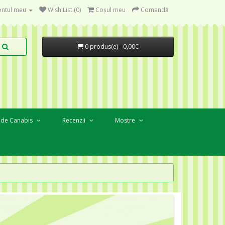
ntul meu
Wish List (0)
Coşul meu
Comandă
0 produs(e) - 0,00€
 de Canabis
Recenzii
Mostre