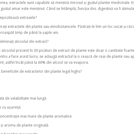
ea, extractele sunt capabile să mențină mirosul și gustul plantei medicinale. Es
gustul amar este menținut. Când se întâmplă, funcția dvs. digestivă va fi stimula
epozitează extrasele?
erați extractele din plante sau etnobotanicele. Păstrați-le într-un loc uscat și ră
roaspăt timp de până la șapte ani.
eliminați alcoolul din extract?
e alcoolul prezent în 30 picături de extract de plante este doar o cantitate foarte
entru a face acest lucru, se adaugă extractul la o ceașcă de ceai de plante sau ap
it, astfel încât până la 60% din alcool se va evapora.
 beneficiile de extractelor din plante legal highs?
tă de valabilitate mai lungă
 cu ușurință
concentrație mai mare de plante aromatice
 și aroma de plante originală