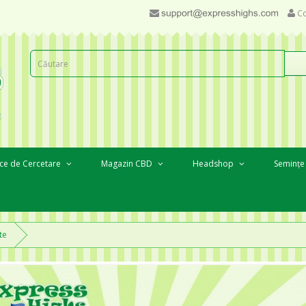
Co
ce de Cercetare
Magazin CBD
Headshop
Semințe
te