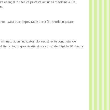
te esențial în ceea ce privește acțiunea medicinală. De
tă.
coros. Dacă este depozitat în acest fel, produsul poate
 minusculă, unii utilizatori doresc să evite conținutul de
ă fierbinte, și apoi lăsați-l să stea timp de până la 10 minute