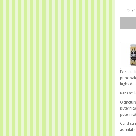
42,74
Extracte 
principal
highs de 
Beneficii
O tinctur
puternică
puternică 
Când sunt
asimilate