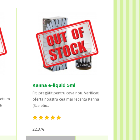
Kanna e-liquid 5ml
Fiți pregătit pentru ceva nou. Verificați
letium
oferta noastră cea mai recentă Kanna
e
(Sceletiu..
22,37€