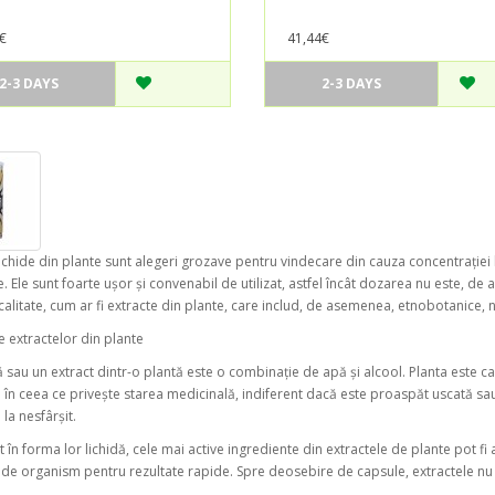
€
41,44€
2-3 DAYS
2-3 DAYS
lichide din plante sunt alegeri grozave pentru vindecare din cauza concentrației l
e. Ele sunt foarte ușor și convenabil de utilizat, astfel încât dozarea nu este, 
calitate, cum ar fi extracte din plante, care includ, de asemenea, etnobotanice, n
le extractelor din plante
ă sau un extract dintr-o plantă este o combinație de apă și alcool. Planta este 
 în ceea ce privește starea medicinală, indiferent dacă este proaspăt uscată sa
la nesfârșit.
 în forma lor lichidă, cele mai active ingrediente din extractele de plante pot f
 de organism pentru rezultate rapide. Spre deosebire de capsule, extractele nu tre