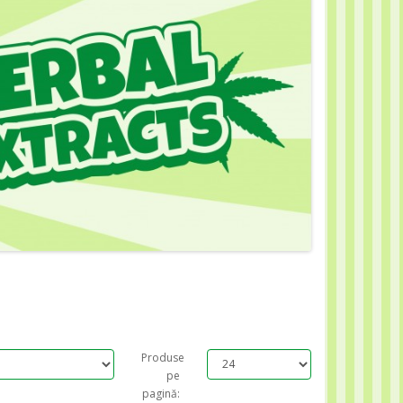
Produse
pe
pagină: