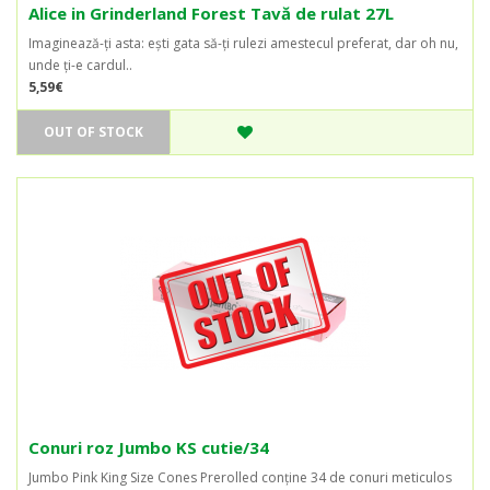
Alice in Grinderland Forest Tavă de rulat 27L
Imaginează-ți asta: ești gata să-ți rulezi amestecul preferat, dar oh nu,
unde ți-e cardul..
5,59€
OUT OF STOCK
Conuri roz Jumbo KS cutie/34
Jumbo Pink King Size Cones Prerolled conține 34 de conuri meticulos