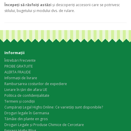
Începeți să răsfoiți astăzi
și descoperiți accesorii care se potrivesc
stilului, bugetului și modului dvs. de rulare.
Informaţii
Întrebări Frecvente
PROBE GRATUITE
ALERTA FRAUDE
Informații de livrare
Rambursarea costurilor de expediere
Livrare în țări din afara UE
Politica de confidențialitate
Termeni și condiții
Cumpărați Legal Highs Online: Ce varietăți sunt disponibile?
Droguri legale în Germania
Tămâie din plante en gros
Droguri Legale și Produse Chimice de Cercetare
Express Highs Blog