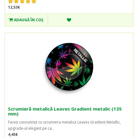
12,53€
ADAUGĂ ÎN COŞ
Scrumieră metalică Leaves Gradient metalic (135
mm)
Faceți cunoștință cu scrumiera metalică Leaves Gradient Metallic,
upgrade-ul elegant pe ca..
4,45€