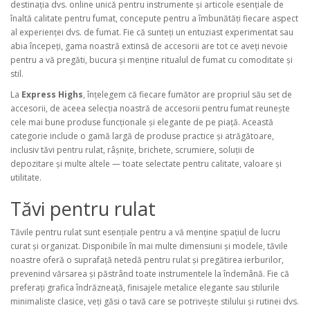
destinația dvs. online unică pentru instrumente și articole esențiale de
înaltă calitate pentru fumat, concepute pentru a îmbunătăți fiecare aspect
al experienței dvs. de fumat. Fie că sunteți un entuziast experimentat sau
abia începeți, gama noastră extinsă de accesorii are tot ce aveți nevoie
pentru a vă pregăti, bucura și menține ritualul de fumat cu comoditate și
stil.
La
Express Highs
, înțelegem că fiecare fumător are propriul său set de
accesorii, de aceea selecția noastră de accesorii pentru fumat reunește
cele mai bune produse funcționale și elegante de pe piață. Această
categorie include o gamă largă de produse practice și atrăgătoare,
inclusiv tăvi pentru rulat, râșnițe, brichete, scrumiere, soluții de
depozitare și multe altele — toate selectate pentru calitate, valoare și
utilitate.
Tăvi pentru rulat
Tăvile pentru rulat sunt esențiale pentru a vă menține spațiul de lucru
curat și organizat. Disponibile în mai multe dimensiuni și modele, tăvile
noastre oferă o suprafață netedă pentru rulat și pregătirea ierburilor,
prevenind vărsarea și păstrând toate instrumentele la îndemână. Fie că
preferați grafica îndrăzneață, finisajele metalice elegante sau stilurile
minimaliste clasice, veți găsi o tavă care se potrivește stilului și rutinei dvs.