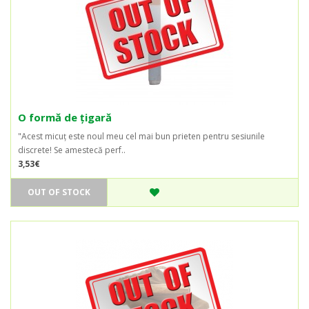
O formă de țigară
"Acest micuț este noul meu cel mai bun prieten pentru sesiunile
discrete! Se amestecă perf..
3,53€
OUT OF STOCK