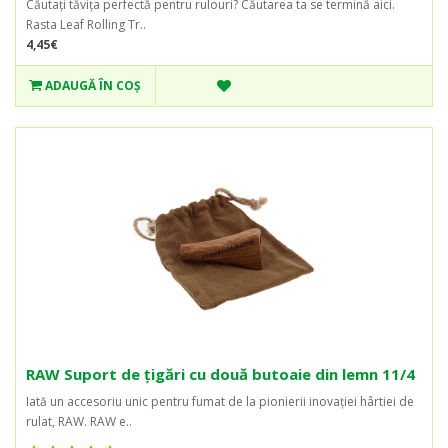
Căutați tăvița perfectă pentru rulouri? Căutarea ta se termină aici.
Rasta Leaf Rolling Tr..
4,45€
ADAUGĂ ÎN COŞ
RAW Suport de țigări cu două butoaie din lemn 11/4
Iată un accesoriu unic pentru fumat de la pionierii inovației hârtiei de
rulat, RAW. RAW e..