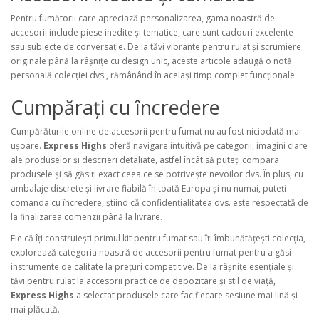
Pentru fumătorii care apreciază personalizarea, gama noastră de
accesorii include piese inedite și tematice, care sunt cadouri excelente
sau subiecte de conversație. De la tăvi vibrante pentru rulat și scrumiere
originale până la râșnițe cu design unic, aceste articole adaugă o notă
personală colecției dvs., rămânând în același timp complet funcționale.
Cumpărați cu încredere
Cumpărăturile online de accesorii pentru fumat nu au fost niciodată mai
ușoare.
Express Highs
oferă navigare intuitivă pe categorii, imagini clare
ale produselor și descrieri detaliate, astfel încât să puteți compara
produsele și să găsiți exact ceea ce se potrivește nevoilor dvs. În plus, cu
ambalaje discrete și livrare fiabilă în toată Europa și nu numai, puteți
comanda cu încredere, știind că confidențialitatea dvs. este respectată de
la finalizarea comenzii până la livrare.
Fie că îți construiești primul kit pentru fumat sau îți îmbunătățești colecția,
explorează categoria noastră de accesorii pentru fumat pentru a găsi
instrumente de calitate la prețuri competitive. De la râșnițe esențiale și
tăvi pentru rulat la accesorii practice de depozitare și stil de viață,
Express Highs
a selectat produsele care fac fiecare sesiune mai lină și
mai plăcută.