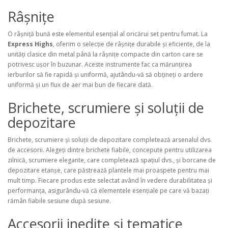
Râșnițe
O râșniță bună este elementul esențial al oricărui set pentru fumat. La
Express Highs
, oferim o selecție de râșnițe durabile și eficiente, de la
unități clasice din metal până la râșnițe compacte din carton care se
potrivesc ușor în buzunar. Aceste instrumente fac ca mărunțirea
ierburilor să fie rapidă și uniformă, ajutându-vă să obțineți o ardere
uniformă și un flux de aer mai bun de fiecare dată.
Brichete, scrumiere și soluții de
depozitare
Brichete, scrumiere și soluții de depozitare completează arsenalul dvs.
de accesorii. Alegeți dintre brichete fiabile, concepute pentru utilizarea
zilnică, scrumiere elegante, care completează spațiul dvs., și borcane de
depozitare etanșe, care păstrează plantele mai proaspete pentru mai
mult timp. Fiecare produs este selectat având în vedere durabilitatea și
performanța, asigurându-vă că elementele esențiale pe care vă bazați
rămân fiabile sesiune după sesiune.
Accesorii inedite și tematice