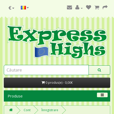
€
0 produs(e) - 0,00€
Produse
Cont
Înregistrare