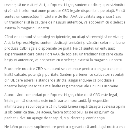
reveniți să ne vizitați! Aici, la Express Highs, suntem dedicați aprovizionării
și vânzării celor mai bune produse CBD legale disponibile pe piață. Fie că
sunteți un cunoscător în căutare de flori AAA de calitate superioară sau
un tradiționalist în căutare de hașișuri autentice, vă acoperim cu o selecție
extinsă în magazinul nostru.
Când vine timpul să umpleți recipientele, nu uitați să reveniți să ne vizitați!
Aici, la Express Highs, suntem dedicați furnizării și vânzării celor mai bune
produse CBD legale disponibile pe piață. Fie că sunteți un entuziast
experimentat care caută flori AAA de top sau un tradiționalist care caută
hașișuri autentice, vă acoperim cu o selecție extinsă la magazinul nostru.
Produsele noastre CBD sunt atent selecționate pentru a asigura cea mai
înaltă calitate, potență și puritate. Suntem parteneri cu cultivatori reputați
din UE care aderă la standarde stricte, asigurându-ne că produsele
noastre îndeplinesc cele mai înalte reglementări ale Uniunii Europene.
Atunci când comandați prin Express Highs, chiar dacă CBD este legal,
înțelegem că discreția este încă foarte importantă. Îți respectăm
intimitatea și recunoaștem că nu toată lumea împărtășește aceleași opinii
și obiceiuri ca tine. De aceea, facem tot posibilul să ne asigurăm că
pachetul dvs. nu ajunge doar rapid, ci și discret și confidențial.
Ne luăm precauții suplimentare pentru a garanta că ambalajul nostru este