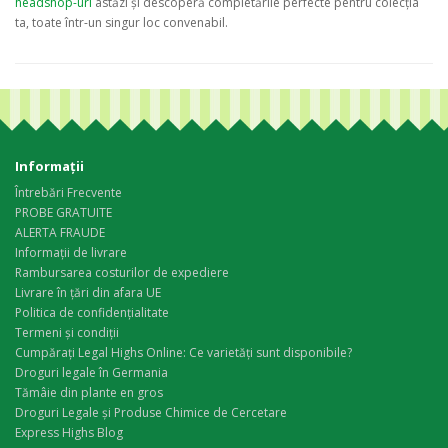
headshop-uri
astăzi și descoperă completările perfecte pentru colecția
ta, toate într-un singur loc convenabil.
Informaţii
Întrebări Frecvente
PROBE GRATUITE
ALERTA FRAUDE
Informații de livrare
Rambursarea costurilor de expediere
Livrare în țări din afara UE
Politica de confidențialitate
Termeni și condiții
Cumpărați Legal Highs Online: Ce varietăți sunt disponibile?
Droguri legale în Germania
Tămâie din plante en gros
Droguri Legale și Produse Chimice de Cercetare
Express Highs Blog