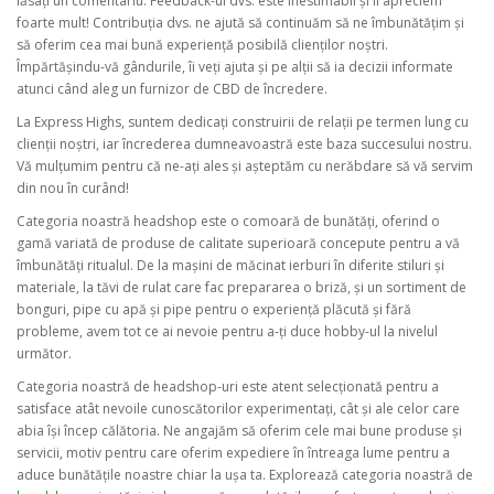
lăsați un comentariu. Feedback-ul dvs. este inestimabil și îl apreciem
foarte mult! Contribuția dvs. ne ajută să continuăm să ne îmbunătățim și
să oferim cea mai bună experiență posibilă clienților noștri.
Împărtășindu-vă gândurile, îi veți ajuta și pe alții să ia decizii informate
atunci când aleg un furnizor de CBD de încredere.
La Express Highs, suntem dedicați construirii de relații pe termen lung cu
clienții noștri, iar încrederea dumneavoastră este baza succesului nostru.
Vă mulțumim pentru că ne-ați ales și așteptăm cu nerăbdare să vă servim
din nou în curând!
Categoria noastră headshop este o comoară de bunătăți, oferind o
gamă variată de produse de calitate superioară concepute pentru a vă
îmbunătăți ritualul. De la mașini de măcinat ierburi în diferite stiluri și
materiale, la tăvi de rulat care fac prepararea o briză, și un sortiment de
bonguri, pipe cu apă și pipe pentru o experiență plăcută și fără
probleme, avem tot ce ai nevoie pentru a-ți duce hobby-ul la nivelul
următor.
Categoria noastră de headshop-uri este atent selecționată pentru a
satisface atât nevoile cunoscătorilor experimentați, cât și ale celor care
abia își încep călătoria. Ne angajăm să oferim cele mai bune produse și
servicii, motiv pentru care oferim expediere în întreaga lume pentru a
aduce bunătățile noastre chiar la ușa ta. Explorează categoria noastră de