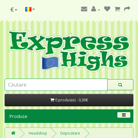
€
0 produs(e) - 0,00€
Produse
Headshop
Depozitare