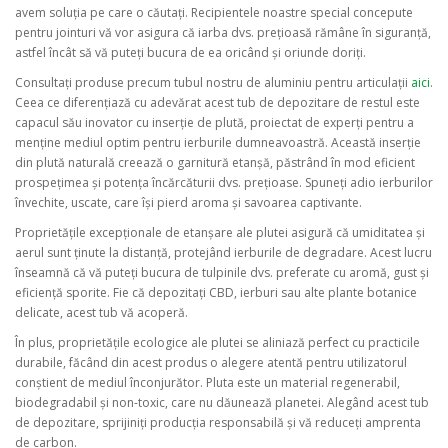
avem soluția pe care o căutați. Recipientele noastre special concepute
pentru jointuri vă vor asigura că iarba dvs. prețioasă rămâne în siguranță,
astfel încât să vă puteți bucura de ea oricând și oriunde doriți.
Consultați produse precum tubul nostru de aluminiu pentru articulații
aici
.
Ceea ce diferențiază cu adevărat acest tub de depozitare de restul este
capacul său inovator cu inserție de plută, proiectat de experți pentru a
menține mediul optim pentru ierburile dumneavoastră. Această inserție
din plută naturală creează o garnitură etanșă, păstrând în mod eficient
prospețimea și potența încărcăturii dvs. prețioase. Spuneți adio ierburilor
învechite, uscate, care își pierd aroma și savoarea captivante.
Proprietățile excepționale de etanșare ale plutei asigură că umiditatea și
aerul sunt ținute la distanță, protejând ierburile de degradare. Acest lucru
înseamnă că vă puteți bucura de tulpinile dvs. preferate cu aromă, gust și
eficiență sporite. Fie că depozitați CBD, ierburi sau alte plante botanice
delicate, acest tub vă acoperă.
În plus, proprietățile ecologice ale plutei se aliniază perfect cu practicile
durabile, făcând din acest produs o alegere atentă pentru utilizatorul
conștient de mediul înconjurător. Pluta este un material regenerabil,
biodegradabil și non-toxic, care nu dăunează planetei. Alegând acest tub
de depozitare, sprijiniți producția responsabilă și vă reduceți amprenta
de carbon.