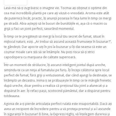
Lasă-mă să-ți zugrăvesc o imagine vie. Tocmai ați obținut o optime din
cea mai incredibilă plantă pe care ați văzut-o vreodată. Aroma este atât
de puternică încât, practic, îți anunță posesia în fața lumii în timp ce mergi
pe stradă. Abia aștepți să te bucuri de bunătățile ei, așa că o macini cu
grijă și faci un joint perfect, savurând momentul.
În timp ce te pregătești să mergi la locul tău secret de fumat, situat în
mijlocul naturii, eziți. „Ar trebui să ascund această frumusețe în buzunar?”,
te gândești. Dar apoi te uiți în jos la buzunar și îți dai seama că este un
coșmar moale care stă să se întâmple. Nu poți risca să-ți strici
capodopera cu marijuana de calitate superioară.
Într-un moment de strălucire, îți ascunzi inteligent jointul după ureche,
simțindu-te ca un ninja al fumatului pe furiș. Îți începi călătoria spre locul
perfect de fumat, fără griji și entuziasmat, dar când ajungi la destinație, se
întâmplă un dezastru. Inima ți se prăbușește în timp ce te mângâi frenetic
după ureche, doar pentru a realiza că prețiosul tău joint a alunecat și a
dispărut în aer. Îți refaci pașii, scotocind pământul, dar a dispărut pentru
totdeauna.
Agonia de a-ți pierde articulația perfect rulată este insuportabilă. Dacă ați
avea un recipient de încredere pentru a vă proteja premiul și a-l ascunde
în siguranță în buzunar! Ei bine, la Express Highs, vă înțelegem durerea și