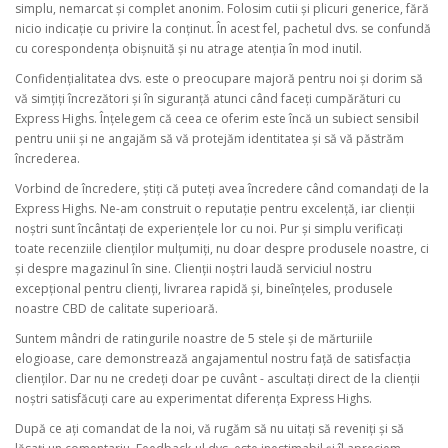
simplu, nemarcat și complet anonim. Folosim cutii și plicuri generice, fără
nicio indicație cu privire la conținut. În acest fel, pachetul dvs. se confundă
cu corespondența obișnuită și nu atrage atenția în mod inutil.
Confidențialitatea dvs. este o preocupare majoră pentru noi și dorim să
vă simțiți încrezători și în siguranță atunci când faceți cumpărături cu
Express Highs. Înțelegem că ceea ce oferim este încă un subiect sensibil
pentru unii și ne angajăm să vă protejăm identitatea și să vă păstrăm
încrederea.
Vorbind de încredere, știți că puteți avea încredere când comandați de la
Express Highs. Ne-am construit o reputație pentru excelență, iar clienții
noștri sunt încântați de experiențele lor cu noi. Pur și simplu verificați
toate recenziile clienților mulțumiți, nu doar despre produsele noastre, ci
și despre magazinul în sine. Clienții noștri laudă serviciul nostru
excepțional pentru clienți, livrarea rapidă și, bineînțeles, produsele
noastre CBD de calitate superioară.
Suntem mândri de ratingurile noastre de 5 stele și de mărturiile
elogioase, care demonstrează angajamentul nostru față de satisfacția
clienților. Dar nu ne credeți doar pe cuvânt - ascultați direct de la clienții
noștri satisfăcuți care au experimentat diferența Express Highs.
După ce ați comandat de la noi, vă rugăm să nu uitați să reveniți și să