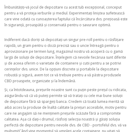
Îmbunătățiți-vă jocul de depozitare cu acest tub excepțional, conceput
pentru a vă proteja ierburile și mediul. Experimentați liniștea sufletească
care vine odată cu cunoașterea faptului că încărcătura dvs. prețioasă este
în siguranță, proaspătă și conservată pentru o savurare optimă.
Indiferent dacă doriți să depozitați un singur pre-roll pentru o răsfățare
rapidă, un gram pentru o doză precisă sau o uncie întreagă pentru o
aprovizionare pe termen lung, magazinul nostru vă acoperă cu o gamă
largă de soluții de depozitare. Înțelegem că nevoile fiecăruia sunt diferite
și de aceea oferim o varietate de containere și cutii pentru a se potrivi
cerințelor dvs. unice. De la opțiuni discrete și portabile la depozitare
robustă și sigură, avem tot ce vă trebuie pentru a vă păstra produsele
CBD proaspete, organizate și la îndemână.
Și, ca întotdeauna, prețurile noastre sunt cu puțin peste prețul cu ridicata,
asigurându-vă că vă puteți permite să vă tratați cu cele mai bune soluții
de depozitare fără să spargeți banca. Credem că toată lumea merită să
aibă acces la produse de înaltă calitate la prețuri accesibile, motiv pentru
care ne angajăm să ne menținem prețurile scăzute fără a compromite
calitatea. Așa că dați-i drumul, răsfoiți selecția noastră și găsiți soluția
perfectă de depozitare pentru nevoile dvs. de CBD - portofelul dvs. vă va
mulțumi!Când vine momentul să umpleți acele containere, nu uitați să