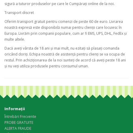
sigură a tuturor produselor pe care le Cumpărați online de la noi.
Transport discret
Oferim transport gratuit pentru comenzi de peste 60 de euro. Livrarea
noastră expresă este disponibilă numai pentru clienții care locuiesc în
Europa. Livrăm prin companii populare, cum ar fi EMS, UPS, DHL, FedEx și
multe altele.
Dacă aveți vârsta de 18 ani și mai mult, nu ezitați să plasați comanda
oricând doriți. Echipa noastră de asistență pentru clienți se va ocupa de
restul. Prin achiziționarea de la noi sunteți de acord că aveți peste 18 ani
și nu veți utiliza produsele pentru consumul uman.
Informaţii
Întrebări Frecvente
PROBE GRATUITE
ALERTA FRAUDE