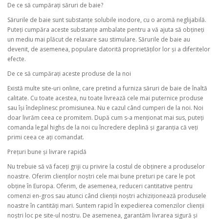
De ce să cumpărați săruri de baie?
Sărurile de baie sunt substanțe solubile inodore, cu o aromă neglijabilă.
Puteți cumpăra aceste substanțe ambalate pentru a vă ajuta să obțineți
un mediu mai plăcut de relaxare sau stimulare. Sărurile de baie au
devenit, de asemenea, populare datorită proprietăților lor și a diferitelor
efecte.
De ce să cumpărați aceste produse de la noi
Există multe site-uri online, care pretind a furniza săruri de baie de înaltă
calitate. Cu toate acestea, nu toate livrează cele mai puternice produse
sau își îndeplinesc promisiunea. Nu e cazul când cumperi de la noi. Noi
doar livrăm ceea ce promitem. După cum s-a menționat mai sus, puteți
comanda legal highs de la noi cu încredere deplină și garanția că veți
primi ceea ce ați comandat.
Prețuri bune și livrare rapidă
Nu trebuie să vă faceți griji cu privire la costul de obținere a produselor
noastre. Oferim clienților noștri cele mai bune preturi pe care le pot
obține în Europa. Oferim, de asemenea, reduceri cantitative pentru
comenzi en-gros sau atunci când clienții noștri achiziționează produsele
noastre în cantități mari. Suntem rapid în expedierea comenzilor clienții
noștri loc pe site-ul nostru. De asemenea, garantăm livrarea sigură și