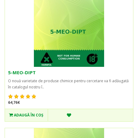
5-MEO-DIPT
O nouă varietate de produse chimice pentru cercetare va fi adăugată
în catalogul nostru î..
64,76€
ADAUGĂ ÎN COŞ