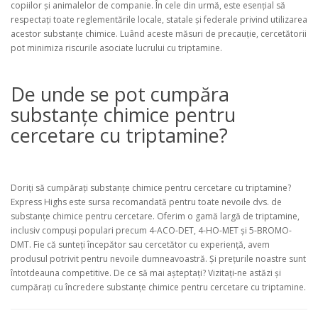
copiilor și animalelor de companie. În cele din urmă, este esențial să
respectați toate reglementările locale, statale și federale privind utilizarea
acestor substanțe chimice. Luând aceste măsuri de precauție, cercetătorii
pot minimiza riscurile asociate lucrului cu triptamine.
De unde se pot cumpăra
substanțe chimice pentru
cercetare cu triptamine?
Doriți să cumpărați substanțe chimice pentru cercetare cu triptamine?
Express Highs este sursa recomandată pentru toate nevoile dvs. de
substanțe chimice pentru cercetare. Oferim o gamă largă de triptamine,
inclusiv compuși populari precum 4-ACO-DET, 4-HO-MET și 5-BROMO-
DMT. Fie că sunteți începător sau cercetător cu experiență, avem
produsul potrivit pentru nevoile dumneavoastră. Și prețurile noastre sunt
întotdeauna competitive. De ce să mai așteptați? Vizitați-ne astăzi și
cumpărați cu încredere substanțe chimice pentru cercetare cu triptamine.