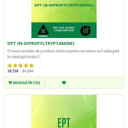
DPT (N-DIPROPYLTRYPTAMINE)
O nouă varietate de produse chimice pentru cercetare va fi adăugată
în catalogul nostru î..
29,72€
51,25€
ADAUGĂ ÎN COŞ