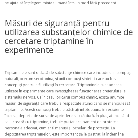
ne ajute să înțelegem mintea umană într-un mod fără precedent.
Măsuri de siguranță pentru
utilizarea substanțelor chimice de
cercetare triptamine în
experimente
Triptaminele sunt o clasă de substanțe chimice care include unii compuși
naturali, precum serotonina, și unii compuși sintetici care au fost
concepuți pentru a fi utilizați în cercetare. Triptaminele sunt adesea
utilizate în experimente care investighează funcționarea creierului și a
sistemului nervos. Ca în cazul oricărui compus chimic, există anumite
măsuri de siguranță care trebuie respectate atunci când se manipulează
triptamine. Acești compuși trebuie păstrați întotdeauna în recipiente
închise, departe de surse de aprindere sau căldură. În plus, atunci când
se lucrează cu triptamine, trebuie purtat echipament de protecție
personală adecvat, cum ar fi mănuși și ochelari de protecție. La
depozitarea triptaminelor, este important să le păstrați la îndemâna