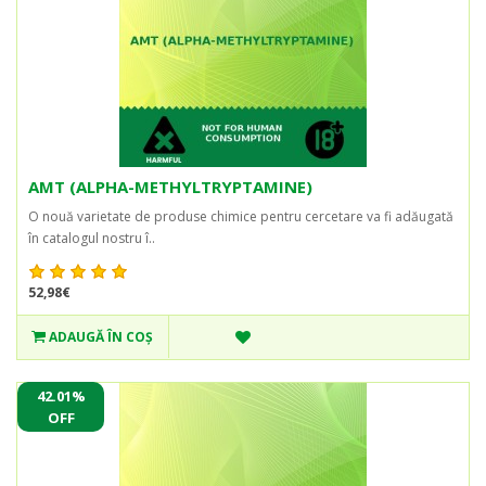
AMT (ALPHA-METHYLTRYPTAMINE)
O nouă varietate de produse chimice pentru cercetare va fi adăugată
în catalogul nostru î..
52,98€
ADAUGĂ ÎN COŞ
42.01%
OFF