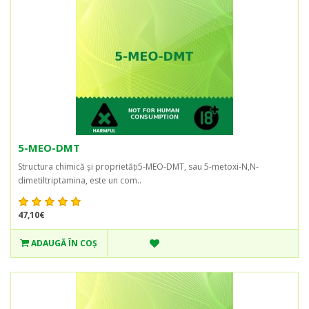
5-MEO-DMT
Structura chimică și proprietăți5-MEO-DMT, sau 5-metoxi-N,N-
dimetiltriptamina, este un com..
47,10€
ADAUGĂ ÎN COŞ