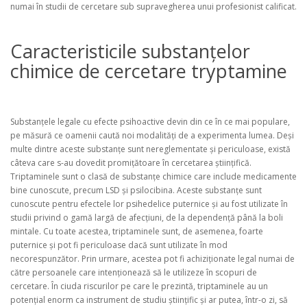
numai în studii de cercetare sub supravegherea unui profesionist calificat.
Caracteristicile substanțelor
chimice de cercetare tryptamine
Substanțele legale cu efecte psihoactive devin din ce în ce mai populare,
pe măsură ce oamenii caută noi modalități de a experimenta lumea. Deși
multe dintre aceste substanțe sunt nereglementate și periculoase, există
câteva care s-au dovedit promițătoare în cercetarea științifică.
Triptaminele sunt o clasă de substanțe chimice care include medicamente
bine cunoscute, precum LSD și psilocibina. Aceste substanțe sunt
cunoscute pentru efectele lor psihedelice puternice și au fost utilizate în
studii privind o gamă largă de afecțiuni, de la dependență până la boli
mintale. Cu toate acestea, triptaminele sunt, de asemenea, foarte
puternice și pot fi periculoase dacă sunt utilizate în mod
necorespunzător. Prin urmare, acestea pot fi achiziționate legal numai de
către persoanele care intenționează să le utilizeze în scopuri de
cercetare. În ciuda riscurilor pe care le prezintă, triptaminele au un
potențial enorm ca instrument de studiu științific și ar putea, într-o zi, să