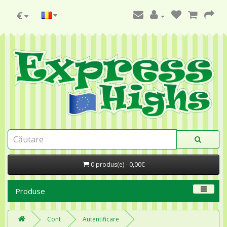
€
0 produs(e) - 0,00€
Produse
Cont
Autentificare