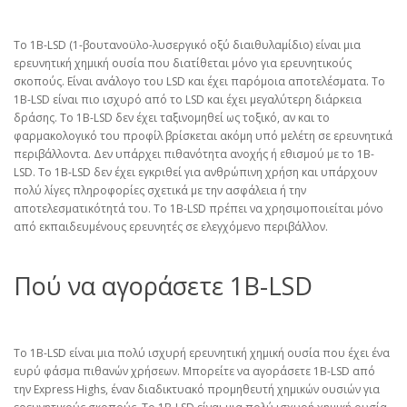
Το 1B-LSD (1-βουτανοϋλο-λυσεργικό οξύ διαιθυλαμίδιο) είναι μια
ερευνητική χημική ουσία που διατίθεται μόνο για ερευνητικούς
σκοπούς. Είναι ανάλογο του LSD και έχει παρόμοια αποτελέσματα. Το
1B-LSD είναι πιο ισχυρό από το LSD και έχει μεγαλύτερη διάρκεια
δράσης. Το 1B-LSD δεν έχει ταξινομηθεί ως τοξικό, αν και το
φαρμακολογικό του προφίλ βρίσκεται ακόμη υπό μελέτη σε ερευνητικά
περιβάλλοντα. Δεν υπάρχει πιθανότητα ανοχής ή εθισμού με το 1B-
LSD. Το 1B-LSD δεν έχει εγκριθεί για ανθρώπινη χρήση και υπάρχουν
πολύ λίγες πληροφορίες σχετικά με την ασφάλεια ή την
αποτελεσματικότητά του. Το 1B-LSD πρέπει να χρησιμοποιείται μόνο
από εκπαιδευμένους ερευνητές σε ελεγχόμενο περιβάλλον.
Πού να αγοράσετε 1B-LSD
Το 1B-LSD είναι μια πολύ ισχυρή ερευνητική χημική ουσία που έχει ένα
ευρύ φάσμα πιθανών χρήσεων. Μπορείτε να αγοράσετε 1B-LSD από
την Express Highs, έναν διαδικτυακό προμηθευτή χημικών ουσιών για