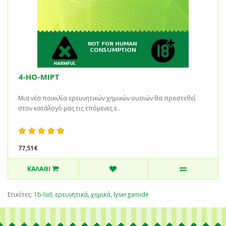
4-HO-MIPT
Μια νέα ποικιλία ερευνητικών χημικών ουσιών θα προστεθεί
στον κατάλογό μας τις επόμενες ε..
77,51€
ΚΑΛΆΘΙ
Ετικέτες:
1b-lsd
,
ερευνητικά
,
χημικά
,
lysergamide