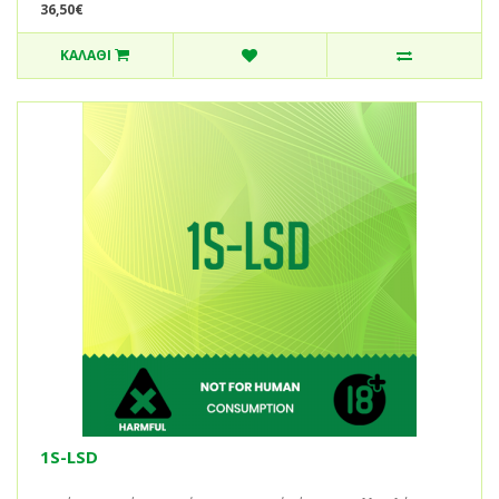
36,50€
ΚΑΛΆΘΙ
1S-LSD