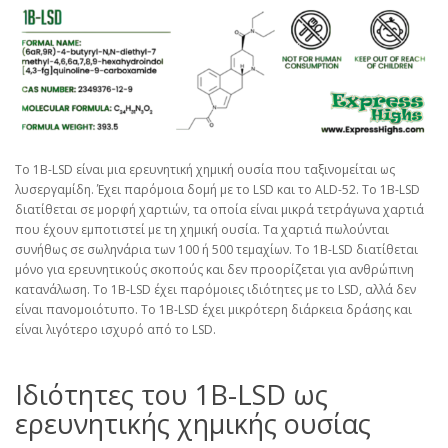
Το 1B-LSD είναι μια ερευνητική χημική ουσία που ταξινομείται ως
λυσεργαμίδη. Έχει παρόμοια δομή με το LSD και το ALD-52. Το 1B-LSD
διατίθεται σε μορφή χαρτιών, τα οποία είναι μικρά τετράγωνα χαρτιά
που έχουν εμποτιστεί με τη χημική ουσία. Τα χαρτιά πωλούνται
συνήθως σε σωληνάρια των 100 ή 500 τεμαχίων. Το 1B-LSD διατίθεται
μόνο για ερευνητικούς σκοπούς και δεν προορίζεται για ανθρώπινη
κατανάλωση. Το 1B-LSD έχει παρόμοιες ιδιότητες με το LSD, αλλά δεν
είναι πανομοιότυπο. Το 1B-LSD έχει μικρότερη διάρκεια δράσης και
είναι λιγότερο ισχυρό από το LSD.
Ιδιότητες του 1B-LSD ως
ερευνητικής χημικής ουσίας