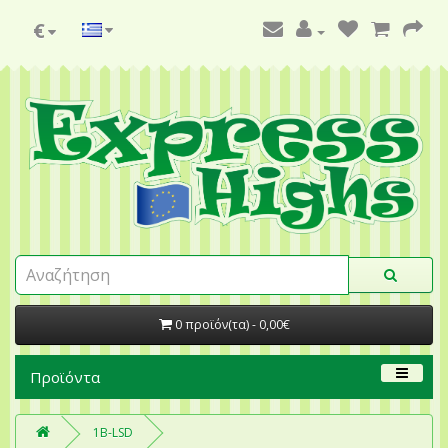
€
0 προϊόν(τα) - 0,00€
Προϊόντα
1B-LSD