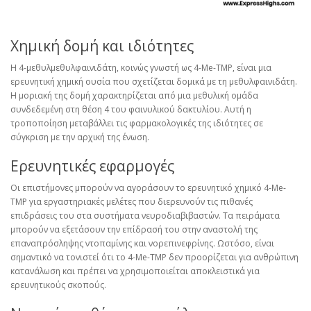
Χημική δομή και ιδιότητες
Η 4-μεθυλμεθυλφαινιδάτη, κοινώς γνωστή ως 4-Me-TMP, είναι μια
ερευνητική χημική ουσία που σχετίζεται δομικά με τη μεθυλφαινιδάτη.
Η μοριακή της δομή χαρακτηρίζεται από μια μεθυλική ομάδα
συνδεδεμένη στη θέση 4 του φαινυλικού δακτυλίου. Αυτή η
τροποποίηση μεταβάλλει τις φαρμακολογικές της ιδιότητες σε
σύγκριση με την αρχική της ένωση.
Ερευνητικές εφαρμογές
Οι επιστήμονες μπορούν να αγοράσουν το ερευνητικό χημικό 4-Me-
TMP για εργαστηριακές μελέτες που διερευνούν τις πιθανές
επιδράσεις του στα συστήματα νευροδιαβιβαστών. Τα πειράματα
μπορούν να εξετάσουν την επίδρασή του στην αναστολή της
επαναπρόσληψης ντοπαμίνης και νορεπινεφρίνης. Ωστόσο, είναι
σημαντικό να τονιστεί ότι το 4-Me-TMP δεν προορίζεται για ανθρώπινη
κατανάλωση και πρέπει να χρησιμοποιείται αποκλειστικά για
ερευνητικούς σκοπούς.