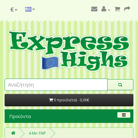
€
0 προϊόν(τα) - 0,00€
Προϊόντα
4-Me-TMP