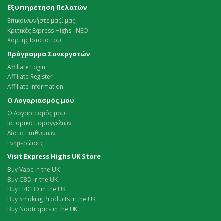
Εξυπηρέτηση Πελατών
Επικοινωνήστε μαζί μας
Κριτικές Express Highs - ΝΕΟ
Χάρτης Ιστότοπου
Πρόγραμμα Συνεργατών
Affiliate Login
Affiliate Register
Affiliate Information
Ο Λογαριασμός μου
Ο Λογαριασμός μου
Ιστορικό Παραγγελιών
Λίστα Επιθυμιών
Ενημερώσεις
Visit Express Highs UK Store
Buy Vape in the UK
Buy CBD in the UK
Buy H4CBD in the UK
Buy Smoking Products in the UK
Buy Nootropics in the UK