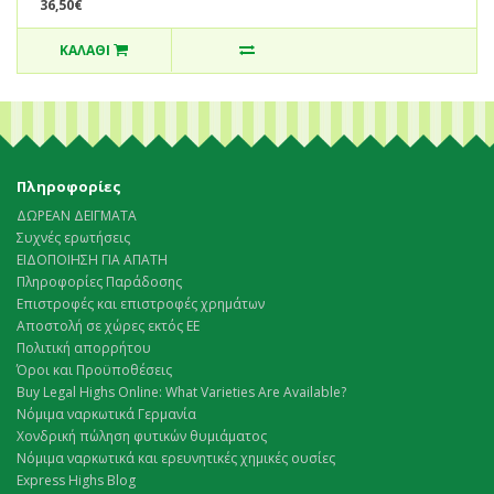
36,50€
ΚΑΛΆΘΙ
Πληροφορίες
ΔΩΡΕΑΝ ΔΕΙΓΜΑΤΑ
Συχνές ερωτήσεις
ΕΙΔΟΠΟΙΗΣΗ ΓΙΑ ΑΠΑΤΗ
Πληροφορίες Παράδοσης
Επιστροφές και επιστροφές χρημάτων
Αποστολή σε χώρες εκτός ΕΕ
Πολιτική απορρήτου
Όροι και Προϋποθέσεις
Buy Legal Highs Online: What Varieties Are Available?
Νόμιμα ναρκωτικά Γερμανία
Χονδρική πώληση φυτικών θυμιάματος
Νόμιμα ναρκωτικά και ερευνητικές χημικές ουσίες
Express Highs Blog