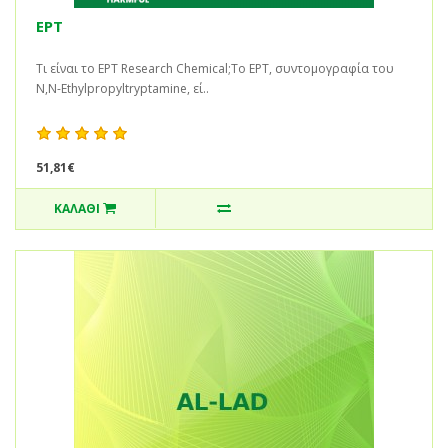
EPT
Τι είναι το EPT Research Chemical;Το EPT, συντομογραφία του
N,N-Ethylpropyltryptamine, εί..
51,81€
ΚΑΛΆΘΙ