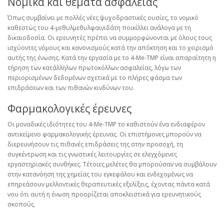
Νομικά και θέματα ασφάλειας
Όπως συμβαίνει με πολλές νέες ψυχοδραστικές ουσίες, το νομικό
καθεστώς του 4-μεθυλμεθυλφαινιδάτη ποικίλλει ανάλογα με τη
δικαιοδοσία. Οι ερευνητές πρέπει να συμμορφώνονται με όλους τους
ισχύοντες νόμους και κανονισμούς κατά την απόκτηση και το χειρισμό
αυτής της ένωσης. Κατά την εργασία με το 4-Me-TMP είναι απαραίτητη η
τήρηση των κατάλληλων πρωτοκόλλων ασφαλείας, λόγω των
περιορισμένων δεδομένων σχετικά με το πλήρες φάσμα των
επιδράσεων και των πιθανών κινδύνων του.
Φαρμακολογικές έρευνες
Οι μοναδικές ιδιότητες του 4-Me-TMP το καθιστούν ένα ενδιαφέρον
αντικείμενο φαρμακολογικής έρευνας. Οι επιστήμονες μπορούν να
διερευνήσουν τις πιθανές επιδράσεις της στην προσοχή, τη
συγκέντρωση και τις γνωστικές λειτουργίες σε ελεγχόμενες
εργαστηριακές συνθήκες. Τέτοιες μελέτες θα μπορούσαν να συμβάλουν
στην κατανόηση της χημείας του εγκεφάλου και ενδεχομένως να
επηρεάσουν μελλοντικές θεραπευτικές εξελίξεις, έχοντας πάντα κατά
νου ότι αυτή η ένωση προορίζεται αποκλειστικά για ερευνητικούς
σκοπούς.