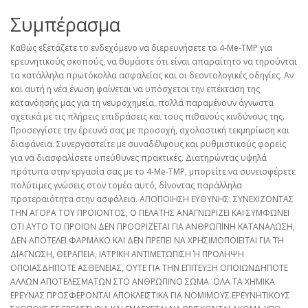
Συμπέρασμα
Καθώς εξετάζετε το ενδεχόμενο να διερευνήσετε το 4-Me-TMP για
ερευνητικούς σκοπούς, να θυμάστε ότι είναι απαραίτητο να τηρούνται
τα κατάλληλα πρωτόκολλα ασφαλείας και οι δεοντολογικές οδηγίες. Αν
και αυτή η νέα ένωση φαίνεται να υπόσχεται την επέκταση της
κατανόησής μας για τη νευροχημεία, πολλά παραμένουν άγνωστα
σχετικά με τις πλήρεις επιδράσεις και τους πιθανούς κινδύνους της.
Προσεγγίστε την έρευνά σας με προσοχή, σχολαστική τεκμηρίωση και
διαφάνεια. Συνεργαστείτε με συναδέλφους και ρυθμιστικούς φορείς
για να διασφαλίσετε υπεύθυνες πρακτικές. Διατηρώντας υψηλά
πρότυπα στην εργασία σας με το 4-Me-TMP, μπορείτε να συνεισφέρετε
πολύτιμες γνώσεις στον τομέα αυτό, δίνοντας παράλληλα
προτεραιότητα στην ασφάλεια. ΑΠΟΠΟΙΗΣΗ ΕΥΘΥΝΗΣ: ΣΥΝΕΧΙΖΟΝΤΑΣ
ΤΗΝ ΑΓΟΡΑ ΤΟΥ ΠΡΟΪΟΝΤΟΣ, Ο ΠΕΛΑΤΗΣ ΑΝΑΓΝΩΡΙΖΕΙ ΚΑΙ ΣΥΜΦΩΝΕΙ
ΟΤΙ ΑΥΤΟ ΤΟ ΠΡΟΪΟΝ ΔΕΝ ΠΡΟΟΡΙΖΕΤΑΙ ΓΙΑ ΑΝΘΡΩΠΙΝΗ ΚΑΤΑΝΑΛΩΣΗ,
ΔΕΝ ΑΠΟΤΕΛΕΙ ΦΑΡΜΑΚΟ ΚΑΙ ΔΕΝ ΠΡΕΠΕΙ ΝΑ ΧΡΗΣΙΜΟΠΟΙΕΙΤΑΙ ΓΙΑ ΤΗ
ΔΙΑΓΝΩΣΗ, ΘΕΡΑΠΕΙΑ, ΙΑΤΡΙΚΗ ΑΝΤΙΜΕΤΩΠΙΣΗ Ή ΠΡΟΛΗΨΗ
ΟΠΟΙΑΣΔΗΠΟΤΕ ΑΣΘΕΝΕΙΑΣ, ΟΥΤΕ ΓΙΑ ΤΗΝ ΕΠΙΤΕΥΞΗ ΟΠΟΙΩΝΔΗΠΟΤΕ
ΑΛΛΩΝ ΑΠΟΤΕΛΕΣΜΑΤΩΝ ΣΤΟ ΑΝΘΡΩΠΙΝΟ ΣΩΜΑ. ΟΛΑ ΤΑ ΧΗΜΙΚΑ
ΕΡΕΥΝΑΣ ΠΡΟΣΦΕΡΟΝΤΑΙ ΑΠΟΚΛΕΙΣΤΙΚΑ ΓΙΑ ΝΟΜΙΜΟΥΣ ΕΡΕΥΝΗΤΙΚΟΥΣ