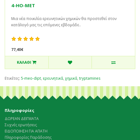
4-HO-MET
Μια νέα ποικιλία ερευνητικών χημικών θα προστεθεί στον
κατάλογό μας τις επόμενες εβδομάδε..
77,40€
ΚΑΛΆΘΙ
Ετικέτες:
5-meo-dipt
,
ερευνητικά
,
χημικά
,
tryptamines
Πληροφορίες
ΔΩΡΕΑΝ ΔΕΙΓΜΑΤΑ
Συχνές ερωτήσεις
ΕΙΔΟΠΟΙΗΣΗ ΓΙΑ ΑΠΑΤΗ
Πληροφορίες Παράδοσης