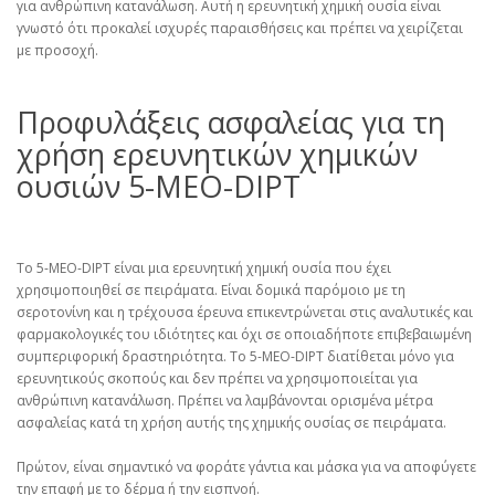
για ανθρώπινη κατανάλωση. Αυτή η ερευνητική χημική ουσία είναι
γνωστό ότι προκαλεί ισχυρές παραισθήσεις και πρέπει να χειρίζεται
με προσοχή.
Προφυλάξεις ασφαλείας για τη
χρήση ερευνητικών χημικών
ουσιών 5-MEO-DIPT
Το 5-MEO-DIPT είναι μια ερευνητική χημική ουσία που έχει
χρησιμοποιηθεί σε πειράματα. Είναι δομικά παρόμοιο με τη
σεροτονίνη και η τρέχουσα έρευνα επικεντρώνεται στις αναλυτικές και
φαρμακολογικές του ιδιότητες και όχι σε οποιαδήποτε επιβεβαιωμένη
συμπεριφορική δραστηριότητα. Το 5-MEO-DIPT διατίθεται μόνο για
ερευνητικούς σκοπούς και δεν πρέπει να χρησιμοποιείται για
ανθρώπινη κατανάλωση. Πρέπει να λαμβάνονται ορισμένα μέτρα
ασφαλείας κατά τη χρήση αυτής της χημικής ουσίας σε πειράματα.
Πρώτον, είναι σημαντικό να φοράτε γάντια και μάσκα για να αποφύγετε
την επαφή με το δέρμα ή την εισπνοή.