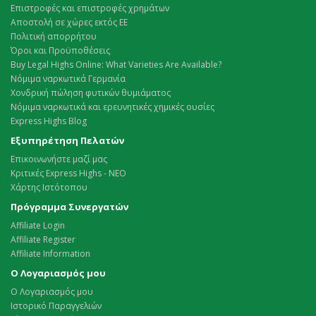
Επιστροφές και επιστροφές χρημάτων
Αποστολή σε χώρες εκτός ΕΕ
Πολιτική απορρήτου
Όροι και Προϋποθέσεις
Buy Legal Highs Online: What Varieties Are Available?
Νόμιμα ναρκωτικά Γερμανία
Χονδρική πώληση φυτικών θυμιάματος
Νόμιμα ναρκωτικά και ερευνητικές χημικές ουσίες
Express Highs Blog
Εξυπηρέτηση Πελατών
Επικοινωνήστε μαζί μας
Κριτικές Express Highs - ΝΕΟ
Χάρτης Ιστότοπου
Πρόγραμμα Συνεργατών
Affiliate Login
Affiliate Register
Affiliate Information
Ο Λογαριασμός μου
Ο Λογαριασμός μου
Ιστορικό Παραγγελιών