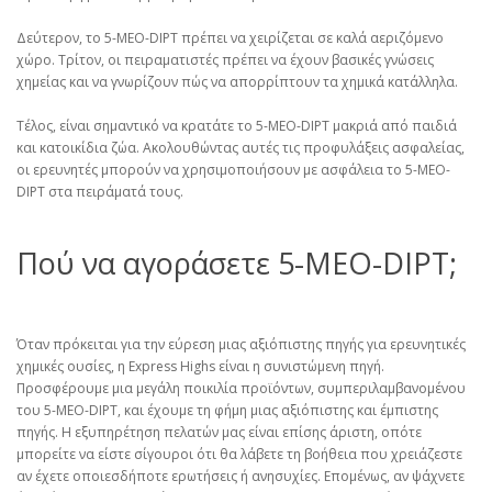
Δεύτερον, το 5-MEO-DIPT πρέπει να χειρίζεται σε καλά αεριζόμενο
χώρο. Τρίτον, οι πειραματιστές πρέπει να έχουν βασικές γνώσεις
χημείας και να γνωρίζουν πώς να απορρίπτουν τα χημικά κατάλληλα.
Τέλος, είναι σημαντικό να κρατάτε το 5-MEO-DIPT μακριά από παιδιά
και κατοικίδια ζώα. Ακολουθώντας αυτές τις προφυλάξεις ασφαλείας,
οι ερευνητές μπορούν να χρησιμοποιήσουν με ασφάλεια το 5-MEO-
DIPT στα πειράματά τους.
Πού να αγοράσετε 5-MEO-DIPT;
Όταν πρόκειται για την εύρεση μιας αξιόπιστης πηγής για ερευνητικές
χημικές ουσίες, η Express Highs είναι η συνιστώμενη πηγή.
Προσφέρουμε μια μεγάλη ποικιλία προϊόντων, συμπεριλαμβανομένου
του 5-MEO-DIPT, και έχουμε τη φήμη μιας αξιόπιστης και έμπιστης
πηγής. Η εξυπηρέτηση πελατών μας είναι επίσης άριστη, οπότε
μπορείτε να είστε σίγουροι ότι θα λάβετε τη βοήθεια που χρειάζεστε
αν έχετε οποιεσδήποτε ερωτήσεις ή ανησυχίες. Επομένως, αν ψάχνετε