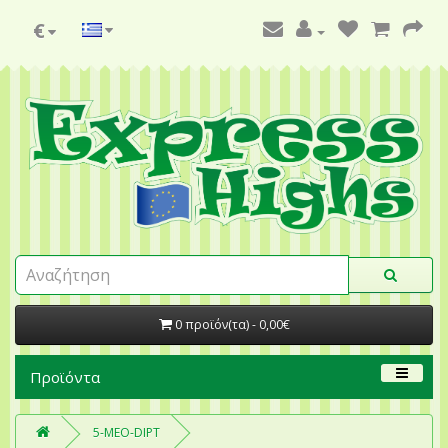
€
0 προϊόν(τα) - 0,00€
Προϊόντα
5-MEO-DIPT