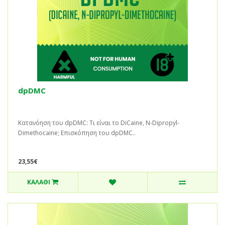
dpDMC
Κατανόηση του dpDMC: Τι είναι το DiCaine, N-Dipropyl-
Dimethocaine; Επισκόπηση του dpDMC..
23,55€
ΚΑΛΆΘΙ