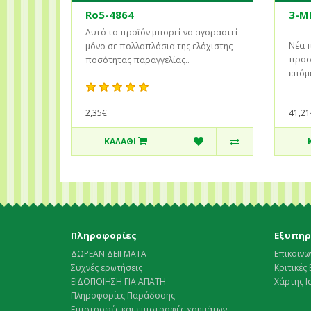
Ro5-4864
3-M
Αυτό το προϊόν μπορεί να αγοραστεί
Νέα π
μόνο σε πολλαπλάσια της ελάχιστης
προστ
ποσότητας παραγγελίας..
επόμε
2,35€
41,21
ΚΑΛΆΘΙ
Πληροφορίες
Εξυπηρ
ΔΩΡΕΑΝ ΔΕΙΓΜΑΤΑ
Επικοινω
Συχνές ερωτήσεις
Κριτικές 
ΕΙΔΟΠΟΙΗΣΗ ΓΙΑ ΑΠΑΤΗ
Χάρτης 
Πληροφορίες Παράδοσης
Επιστροφές και επιστροφές χρημάτων