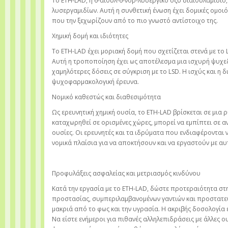
Το ETH-LAD, ή 6-αιθυλ-6-νορ-λυσεργικό οξύ διαιθυλαμίδιο
λυσεργαμιδίων. Αυτή η συνθετική ένωση έχει δομικές ομοιό
που την ξεχωρίζουν από το πιο γνωστό αντίστοιχο της.
Χημική δομή και ιδιότητες
Το ETH-LAD έχει μοριακή δομή που σχετίζεται στενά με το
Αυτή η τροποποίηση έχει ως αποτέλεσμα μια ισχυρή ψυχε
χαμηλότερες δόσεις σε σύγκριση με το LSD. Η ισχύς και η 
ψυχοφαρμακολογική έρευνα.
Νομικό καθεστώς και διαθεσιμότητα
Ως ερευνητική χημική ουσία, το ETH-LAD βρίσκεται σε μια ρ
καταχωρηθεί σε ορισμένες χώρες, μπορεί να εμπίπτει σε α
ουσίες. Οι ερευνητές και τα ιδρύματα που ενδιαφέρονται
νομικά πλαίσια για να αποκτήσουν και να εργαστούν με αυ
Προφυλάξεις ασφαλείας και μετριασμός κινδύνου
Κατά την εργασία με το ETH-LAD, δώστε προτεραιότητα στ
προστασίας, συμπεριλαμβανομένων γαντιών και προστατευ
μακριά από το φως και την υγρασία. Η ακριβής δοσολογία ε
Να είστε ενήμεροι για πιθανές αλληλεπιδράσεις με άλλες 