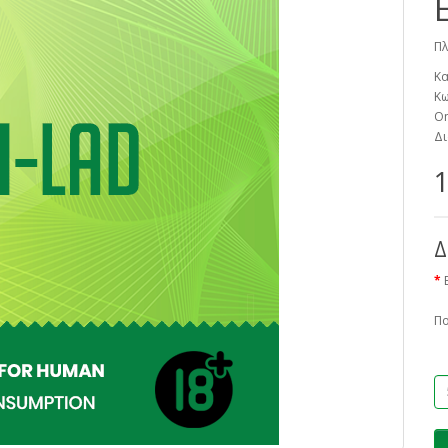
Πλ
Κα
Κω
On
Δι
1
Δ
Π