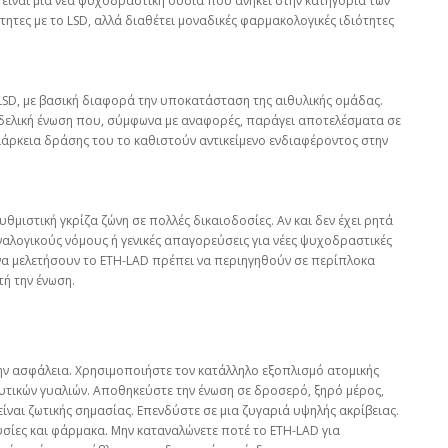
, είναι μια νέα ψυχοδραστική ουσία που ανήκει στην κατηγορία των
τητες με το LSD, αλλά διαθέτει μοναδικές φαρμακολογικές ιδιότητες
 LSD, με βασική διαφορά την υποκατάσταση της αιθυλικής ομάδας.
δελική ένωση που, σύμφωνα με αναφορές, παράγει αποτελέσματα σε
διάρκεια δράσης του το καθιστούν αντικείμενο ενδιαφέροντος στην
υθμιστική γκρίζα ζώνη σε πολλές δικαιοδοσίες. Αν και δεν έχει ρητά
ναλογικούς νόμους ή γενικές απαγορεύσεις για νέες ψυχοδραστικές
 να μελετήσουν το ETH-LAD πρέπει να περιηγηθούν σε περίπλοκα
τή την ένωση.
ην ασφάλεια. Χρησιμοποιήστε τον κατάλληλο εξοπλισμό ατομικής
τικών γυαλιών. Αποθηκεύστε την ένωση σε δροσερό, ξηρό μέρος,
ίναι ζωτικής σημασίας. Επενδύστε σε μια ζυγαριά υψηλής ακρίβειας.
ουσίες και φάρμακα. Μην καταναλώνετε ποτέ το ETH-LAD για