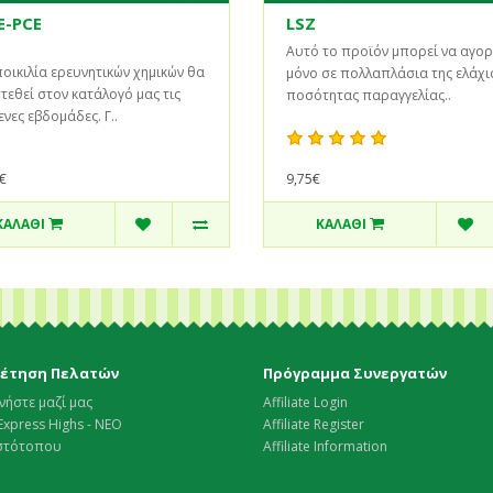
E-PCE
LSZ
Αυτό το προϊόν μπορεί να αγορ
οικιλία ερευνητικών χημικών θα
μόνο σε πολλαπλάσια της ελάχι
εθεί στον κατάλογό μας τις
ποσότητας παραγγελίας..
νες εβδομάδες. Γ..
€
9,75€
ΚΑΛΆΘΙ
ΚΑΛΆΘΙ
έτηση Πελατών
Πρόγραμμα Συνεργατών
νήστε μαζί μας
Affiliate Login
Express Highs - ΝΕΟ
Affiliate Register
Ιστότοπου
Affiliate Information