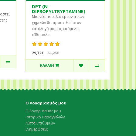
DPT (N-
DIPROPYLTRYPTAMINE)
αστεί
Μια νέα ποικιλία ερευνητικών
στης
χημικών θα προστεθεί στον
κατάλογό μας τις επόμενες
εβδομάδε..
29,72€
51,25€
ΚΑΛΆΘΙ
Ο Λογαριασμός μου
Ο Λογαριασμός μου
Ιστορικό Παραγγελιών
Λίστα Επιθυμιών
Ενημερώσεις