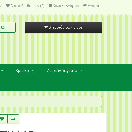
Λίστα Επιθυμιών (0)
Καλάθι Αγορών
Αγορά
0 προϊόν(τα) - 0,00€
Κριτικές
Δωρεάν δείγματα