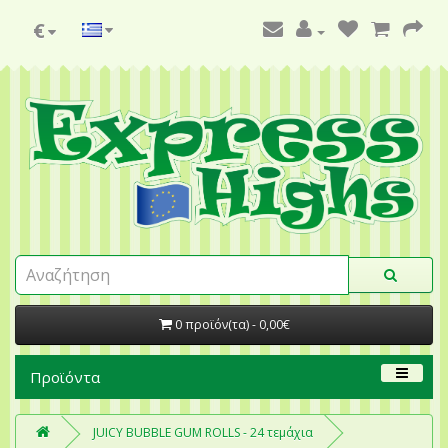
€
0 προϊόν(τα) - 0,00€
Προϊόντα
JUICY BUBBLE GUM ROLLS - 24 τεμάχια