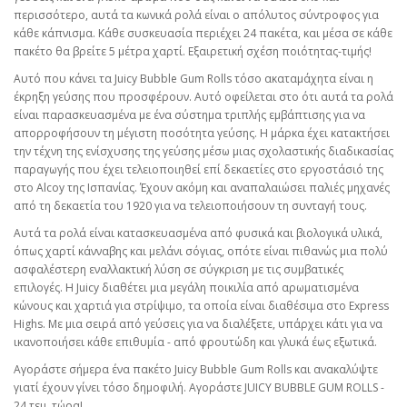
περισσότερο, αυτά τα κωνικά ρολά είναι ο απόλυτος σύντροφος για
κάθε κάπνισμα. Κάθε συσκευασία περιέχει 24 πακέτα, και μέσα σε κάθε
πακέτο θα βρείτε 5 μέτρα χαρτί. Εξαιρετική σχέση ποιότητας-τιμής!
Αυτό που κάνει τα Juicy Bubble Gum Rolls τόσο ακαταμάχητα είναι η
έκρηξη γεύσης που προσφέρουν. Αυτό οφείλεται στο ότι αυτά τα ρολά
είναι παρασκευασμένα με ένα σύστημα τριπλής εμβάπτισης για να
απορροφήσουν τη μέγιστη ποσότητα γεύσης. Η μάρκα έχει κατακτήσει
την τέχνη της ενίσχυσης της γεύσης μέσω μιας σχολαστικής διαδικασίας
παραγωγής που έχει τελειοποιηθεί επί δεκαετίες στο εργοστάσιό της
στο Alcoy της Ισπανίας. Έχουν ακόμη και αναπαλαιώσει παλιές μηχανές
από τη δεκαετία του 1920 για να τελειοποιήσουν τη συνταγή τους.
Αυτά τα ρολά είναι κατασκευασμένα από φυσικά και βιολογικά υλικά,
όπως χαρτί κάνναβης και μελάνι σόγιας, οπότε είναι πιθανώς μια πολύ
ασφαλέστερη εναλλακτική λύση σε σύγκριση με τις συμβατικές
επιλογές. Η Juicy διαθέτει μια μεγάλη ποικιλία από αρωματισμένα
κώνους και χαρτιά για στρίψιμο, τα οποία είναι διαθέσιμα στο Express
Highs. Με μια σειρά από γεύσεις για να διαλέξετε, υπάρχει κάτι για να
ικανοποιήσει κάθε επιθυμία - από φρουτώδη και γλυκά έως εξωτικά.
Αγοράστε σήμερα ένα πακέτο Juicy Bubble Gum Rolls και ανακαλύψτε
γιατί έχουν γίνει τόσο δημοφιλή. Αγοράστε JUICY BUBBLE GUM ROLLS -
24 τεμ. τώρα!