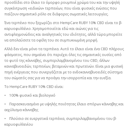
προσδίδει στο έλαιο το όμορφο ρουμπινί χρώμα του και την υψηλή
συγκέντρωση «ειδικών» τερπενίων, που είναι φυσικές ενώσεις που
παίζουν σημαντικό ρόλο σε διάφορες σωματικές λειτουργίες.
Ένα τερπένιο που ξεχωρίζει στο HempCare RUBY 10% CBD είναι το β-
καρυοφυλλένιο. Χρησιμοποιείται εδώ και αιώνες για τις
αντιφλεγμονώδεις και αναλγητικές του ιδιότητες, αλλά τώρα μπορείτε
να απολαύσετε τα οφέλη του σε συμπυκνωμένη μορφή.
Αλλά δεν είναι μόνο τα τερπένια. Αυτό το έλαιο είναι ένα CBD πλήρους
φάσματος, που σημαίνει ότι περιέχει όλες τις σημαντικές ουσίες από
το φυτό της κάνναβης, συμπεριλαμβανομένου του CBD, άλλων
κανναβινοειδών, τερπενίων, βιταμινών και πρωτεϊνών. Είναι μια φυσική
πηγή ενέργειας που συνεργάζεται με το ενδοκανναβινοειδές σύστημα
του σώματός σας για να προάγει την ισορροπία και την ευεξία.
Το HempCare RUBY 10% CBD είναι:
•
100% φυσικό και βιολογικό
•
Παρασκευασμένο με υψηλής ποιότητας έλαιο σπόρων κάνναβης και
εκχύλισμα κάνναβης
•
Πλούσιο σε ευεργετικά τερπένια, συμπεριλαμβανομένου του β-
καρυοφυλλενίου