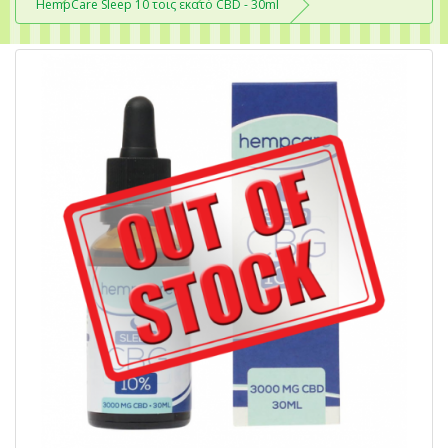
HempCare Sleep 10 τοις εκατό CBD - 30ml