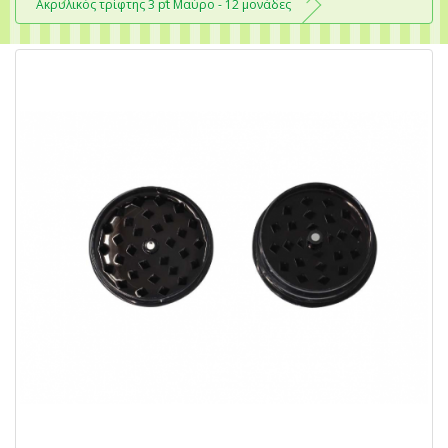
Ακρυλικός τρίφτης 3 pt Μαύρο - 12 μονάδες