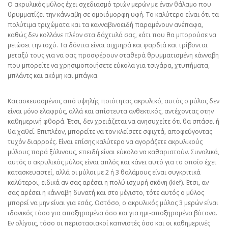
Ο ακρυλικός μύλος έχει σχεδιασμό τριών μερών με έναν θάλαμο που
θρυμματίζει την κάνναβη σε ομοιόμορφη υφή. Το καλύτερο είναι ότι τα
πολύτιμα τριχώματα και τα κανναβινοειδή παραμένουν ανέπαφα,
καθώς δεν κολλάνε πλέον στα δάχτυλά σας, κάτι που θα μπορούσε να
μειώσει την ισχύ. Τα δόντια είναι αιχμηρά και φαρδιά και τρίβονται
μεταξύ τους για να σας προσφέρουν σταθερά θρυμματισμένη κάνναβη
που μπορείτε να χρησιμοποιήσετε εύκολα για τσιγάρα, χτυπήματα,
μπλάντς και ακόμη και μπάγκα.
Κατασκευασμένος από υψηλής ποιότητας ακρυλικό, αυτός ο μύλος δεν
είναι μόνο ελαφρύς, αλλά και απίστευτα ανθεκτικός, αντέχοντας στην
καθημερινή φθορά. Έτσι, δεν χρειάζεται να ανησυχείτε ότι θα σπάσει ή
θα χαθεί. Επιπλέον, μπορείτε να τον κλείσετε σφιχτά, αποφεύγοντας
τυχόν διαρροές. Είναι επίσης καλύτερο να αγοράζετε ακρυλικούς
μύλους παρά ξύλινους, επειδή είναι εύκολο να καθαριστούν. Συνολικά,
αυτός ο ακρυλικός μύλος είναι απλός και κάνει αυτό για το οποίο έχει
κατασκευαστεί, αλλά οι μύλοι με 2 ή 3 θαλάμους είναι συγκριτικά
καλύτεροι, ειδικά αν σας αρέσει η πολύ ισχυρή σκόνη (kief). Έτσι, αν
σας αρέσει η κάνναβη δυνατή και στο μέγιστο, τότε αυτός ο μύλος
μπορεί να μην είναι για εσάς. Ωστόσο, ο ακρυλικός μύλος 3 μερών είναι
ιδανικός τόσο για αποξηραμένα όσο και για ημι-αποξηραμένα βότανα.
Εν ολίγοις, τόσο οι περιστασιακοί καπνιστές όσο και οι καθημερινές