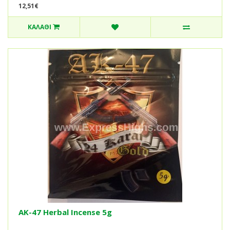
12,51€
ΚΑΛΆΘΙ
AK-47 Herbal Incense 5g