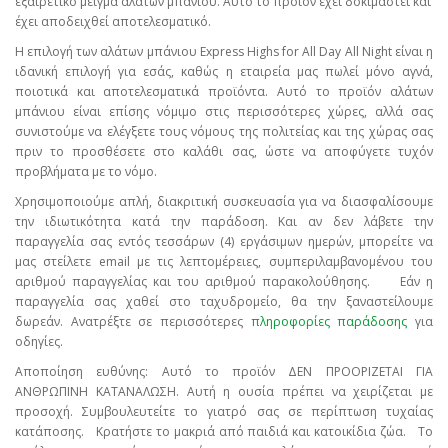
εξαιρετικό μείγμα αλάτων μπάνιου. Αυτό το προϊόν έχει δοκιμαστεί και
έχει αποδειχθεί αποτελεσματικό.
Η επιλογή των αλάτων μπάνιου Express Highs for All Day All Night είναι η
ιδανική επιλογή για εσάς, καθώς η εταιρεία μας πωλεί μόνο αγνά,
ποιοτικά και αποτελεσματικά προϊόντα. Αυτό το προϊόν αλάτων
μπάνιου είναι επίσης νόμιμο στις περισσότερες χώρες, αλλά σας
συνιστούμε να ελέγξετε τους νόμους της πολιτείας και της χώρας σας
πριν το προσθέσετε στο καλάθι σας, ώστε να αποφύγετε τυχόν
προβλήματα με το νόμο.
Χρησιμοποιούμε απλή, διακριτική συσκευασία για να διασφαλίσουμε
την ιδιωτικότητα κατά την παράδοση. Και αν δεν λάβετε την
παραγγελία σας εντός τεσσάρων (4) εργάσιμων ημερών, μπορείτε να
μας στείλετε email με τις λεπτομέρειες, συμπεριλαμβανομένου του
αριθμού παραγγελίας και του αριθμού παρακολούθησης.
Εάν η
παραγγελία σας χαθεί στο ταχυδρομείο, θα την ξαναστείλουμε
δωρεάν. Ανατρέξτε σε περισσότερες
πληροφορίες παράδοσης
για
οδηγίες.
Αποποίηση ευθύνης: Αυτό το προϊόν ΔΕΝ ΠΡΟΟΡΙΖΕΤΑΙ ΓΙΑ
ΑΝΘΡΩΠΙΝΗ ΚΑΤΑΝΑΛΩΣΗ. Αυτή η ουσία πρέπει να χειρίζεται με
προσοχή. Συμβουλευτείτε το γιατρό σας σε περίπτωση τυχαίας
κατάποσης.
Κρατήστε το μακριά από παιδιά και κατοικίδια ζώα.
Το