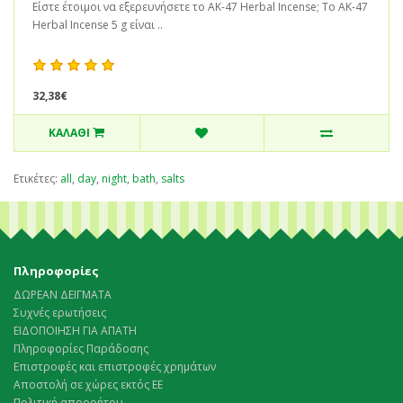
Είστε έτοιμοι να εξερευνήσετε το AK-47 Herbal Incense; Το AK-47
Herbal Incense 5 g είναι ..
32,38€
ΚΑΛΆΘΙ
Ετικέτες:
all
,
day
,
night
,
bath
,
salts
Πληροφορίες
ΔΩΡΕΑΝ ΔΕΙΓΜΑΤΑ
Συχνές ερωτήσεις
ΕΙΔΟΠΟΙΗΣΗ ΓΙΑ ΑΠΑΤΗ
Πληροφορίες Παράδοσης
Επιστροφές και επιστροφές χρημάτων
Αποστολή σε χώρες εκτός ΕΕ
Πολιτική απορρήτου