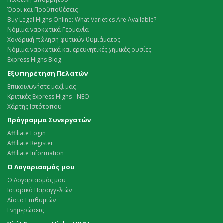
Όροι και Προϋποθέσεις
Buy Legal Highs Online: What Varieties Are Available?
Νόμιμα ναρκωτικά Γερμανία
Χονδρική πώληση φυτικών θυμιάματος
Νόμιμα ναρκωτικά και ερευνητικές χημικές ουσίες
Express Highs Blog
Εξυπηρέτηση Πελατών
Επικοινωνήστε μαζί μας
Κριτικές Express Highs - ΝΕΟ
Χάρτης Ιστότοπου
Πρόγραμμα Συνεργατών
Affiliate Login
Affiliate Register
Affiliate Information
Ο Λογαριασμός μου
Ο Λογαριασμός μου
Ιστορικό Παραγγελιών
Λίστα Επιθυμιών
Ενημερώσεις