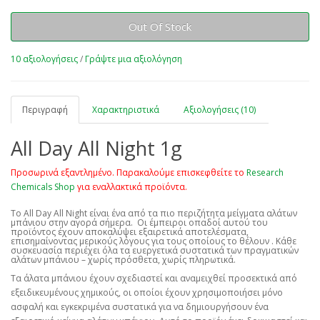
Out Of Stock
10 αξιολογήσεις
/
Γράψτε μια αξιολόγηση
Περιγραφή
Χαρακτηριστικά
Αξιολογήσεις (10)
All Day All Night 1g
Προσωρινά εξαντλημένο. Παρακαλούμε επισκεφθείτε το
Research
Chemicals Shop
για εναλλακτικά προϊόντα.
Το All Day All Night είναι ένα από τα πιο περιζήτητα μείγματα αλάτων
μπάνιου στην αγορά σήμερα. Οι έμπειροι οπαδοί αυτού του
προϊόντος έχουν αποκαλύψει εξαιρετικά αποτελέσματα,
επισημαίνοντας μερικούς λόγους για τους οποίους το θέλουν
. Κάθε
συσκευασία περιέχει όλα τα ευεργετικά συστατικά των πραγματικών
αλάτων μπάνιου – χωρίς πρόσθετα, χωρίς πληρωτικά.
Τα άλατα μπάνιου έχουν σχεδιαστεί και αναμειχθεί προσεκτικά από
εξειδικευμένους χημικούς, οι οποίοι έχουν χρησιμοποιήσει μόνο
ασφαλή και εγκεκριμένα συστατικά για να δημιουργήσουν ένα