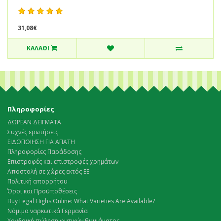
31,08€
ΚΑΛΆΘΙ
Πληροφορίες
ΔΩΡΕΑΝ ΔΕΙΓΜΑΤΑ
Συχνές ερωτήσεις
ΕΙΔΟΠΟΙΗΣΗ ΓΙΑ ΑΠΑΤΗ
Πληροφορίες Παράδοσης
Επιστροφές και επιστροφές χρημάτων
Αποστολή σε χώρες εκτός ΕΕ
Πολιτική απορρήτου
Όροι και Προϋποθέσεις
Buy Legal Highs Online: What Varieties Are Available?
Νόμιμα ναρκωτικά Γερμανία
Χονδρική πώληση φυτικών θυμιάματος