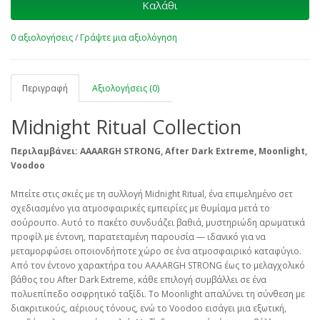
Καλάθι
0 αξιολογήσεις
/
Γράψτε μια αξιολόγηση
Περιγραφή
Αξιολογήσεις (0)
Midnight Ritual Collection
Περιλαμβάνει: AAAARGH STRONG, After Dark Extreme, Moonlight,
Voodoo
Μπείτε στις σκιές με τη συλλογή Midnight Ritual, ένα επιμελημένο σετ
σχεδιασμένο για ατμοσφαιρικές εμπειρίες με θυμίαμα μετά το
σούρουπο. Αυτό το πακέτο συνδυάζει βαθιά, μυστηριώδη αρωματικά
προφίλ με έντονη, παρατεταμένη παρουσία — ιδανικό για να
μεταμορφώσει οποιονδήποτε χώρο σε ένα ατμοσφαιρικό καταφύγιο.
Από τον έντονο χαρακτήρα του AAAARGH STRONG έως το μελαγχολικό
βάθος του After Dark Extreme, κάθε επιλογή συμβάλλει σε ένα
πολυεπίπεδο οσφρητικό ταξίδι. Το Moonlight απαλύνει τη σύνθεση με
διακριτικούς, αέριους τόνους, ενώ το Voodoo εισάγει μια εξωτική,