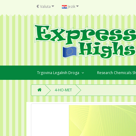
€
Valuta
Jezik
Trgovina Legalnih Droga
Research Chemicals 
4-HO-MET