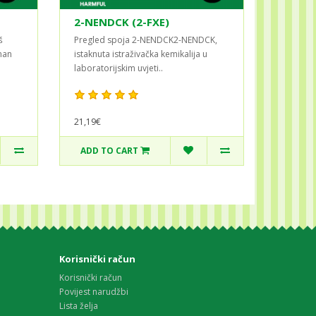
2-NENDCK (2-FXE)
š
Pregled spoja 2-NENDCK2-NENDCK,
man
istaknuta istraživačka kemikalija u
laboratorijskim uvjeti..
21,19€
ADD TO CART
Korisnički račun
Korisnički račun
Povijest narudžbi
Lista želja