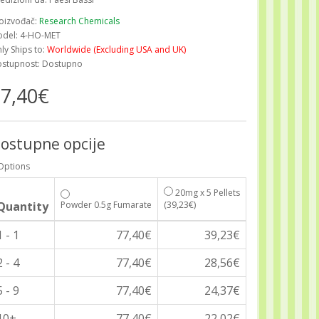
oizvođač:
Research Chemicals
del: 4-HO-MET
ly Ships to:
Worldwide (Excluding USA and UK)
stupnost: Dostupno
7,40€
ostupne opcije
Options
20mg x 5 Pellets
Quantity
Powder 0.5g Fumarate
(39,23€)
1 - 1
77,40€
39,23€
2 - 4
77,40€
28,56€
5 - 9
77,40€
24,37€
10+
77,40€
22,02€