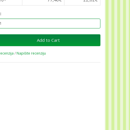
l
Add to Cart
recenzija
/
Napišite recenziju