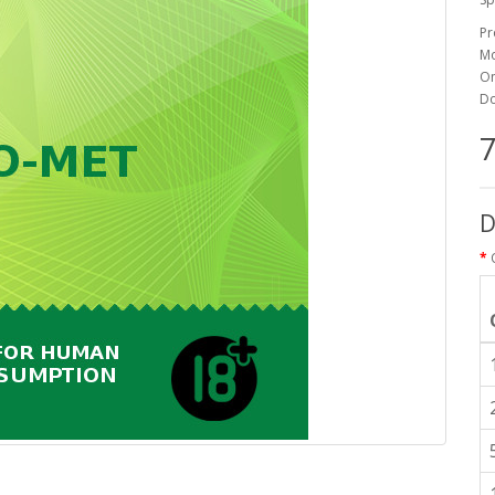
Pr
Mo
On
Do
7
D