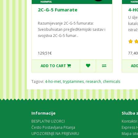
2C-G-5 Fumarate
4-H
U slj
Razumijevanje 2C-G-5 fumurata:
katal
Sveobuhvatan pregledKemijski sastav i
istraž
svojstva 2C-G-5 fumar..
129,51€
77,40
ADD TO CART
ADD
Tagovi:
4-ho-met
,
tryptamines
,
research
,
chemicals
Informacije
Služba 
BESPLATNI UZORCI
Kontaktir
Često Postavljana Pitanja
Express 
UPOZORENJE NA PRIJEVARU
Mapa sit