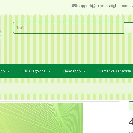
Shop
CBD Trgovina
Headshop
Sjemenke Kanabisa
Sp