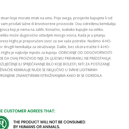
o stvari koje morate imati na umu. Prije svega, provjerite kupujete li od
vam prodati lažne ili krivotvorene proizvode. Ovu određenu kemikaliju
trgovca koji je nema na zalihi. Konačno, svakako kupujte na veliko.
a veliko može dugoročno uštedjeti mnogo novca. Kada je u pitanju
xpress Highs je preporučeni izvor za sve vaše potrebe. Nudimo 4-HO-
rugih kemikalija za istraživanje. Dakle, bez obzira tražite li 4-HO-
press Highs je najbolje mjesto za kupnju. ODRICANJE OD ODGOVORNOSTI:
E DA OVAJ PROIZVOD NIJE ZA LJUDSKU PREHRANU, NE PREDSTAVLJA
, IZLIJEČENJE ILI SPRJEČAVANJE BILO KOJE BOLESTI, NITI ZA POSTIZANJE
IVAČKE KEMIKALIJE NUDE SE ISKLJUČIVO U SVRHE LIGITIMNIH
DVRGNJENE ZNANSTVENIM ISTRAŽIVANJIMA KAKO BI SE ODREDILA