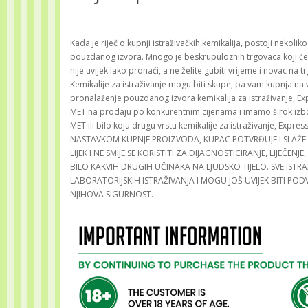
Kada je riječ o kupnji istraživačkih kemikalija, postoji nekolik
pouzdanog izvora. Mnogo je beskrupuloznih trgovaca koji će 
nije uvijek lako pronaći, a ne želite gubiti vrijeme i novac na 
Kemikalije za istraživanje mogu biti skupe, pa vam kupnja n
pronalaženje pouzdanog izvora kemikalija za istraživanje, E
MET na prodaju po konkurentnim cijenama i imamo širok izbor d
MET ili bilo koju drugu vrstu kemikalije za istraživanje, Ex
NASTAVKOM KUPNJE PROIZVODA, KUPAC POTVRĐUJE I SLAŽE S
LIJEK I NE SMIJE SE KORISTITI ZA DIJAGNOSTICIRANJE, LIJEČENJE
BILO KAKVIH DRUGIH UČINAKA NA LJUDSKO TIJELO. SVE ISTRAŽ
LABORATORIJSKIH ISTRAŽIVANJA I MOGU JOŠ UVIJEK BITI PO
NJIHOVA SIGURNOST.