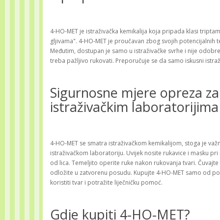
4-HO-MET je istraživačka kemikalija koja pripada klasi triptam
gljivama". 4-HO-MET je proučavan zbog svojih potencijalnih ter
Međutim, dostupan je samo u istraživačke svrhe i nije odobre
treba pažljivo rukovati. Preporučuje se da samo iskusni ist
Sigurnosne mjere opreza za
istraživačkim laboratorijima
4-HO-MET se smatra istraživačkom kemikalijom, stoga je važ
istraživačkom laboratoriju. Uvijek nosite rukavice i masku pr
od lica. Temeljito operite ruke nakon rukovanja tvari. Čuvaj
odložite u zatvorenu posudu. Kupujte 4-HO-MET samo od pou
koristiti tvar i potražite liječničku pomoć.
Gdje kupiti 4-HO-MET?