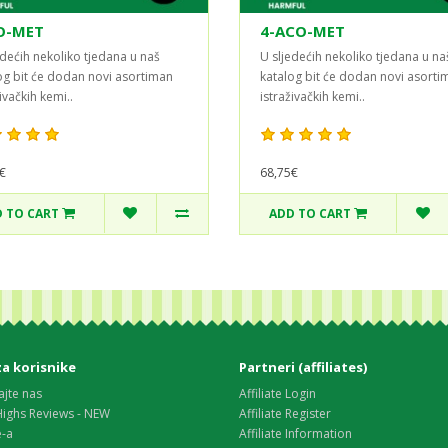
O-MET
4-ACO-MET
edećih nekoliko tjedana u naš
U sljedećih nekoliko tjedana u na
og bit će dodan novi asortiman
katalog bit će dodan novi asorti
ivačkih kemi..
istraživačkih kemi..
€
68,75€
 TO CART
ADD TO CART
za korisnike
Partneri (affiliates)
ajte nas
Affiliate Login
Highs Reviews - NEW
Affiliate Register
e-a
Affiliate Information