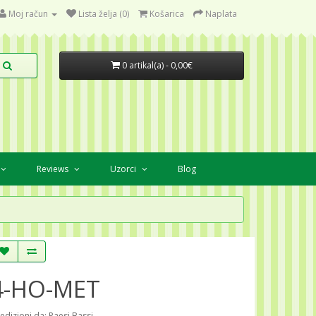
Moj račun
Lista želja (0)
Košarica
Naplata
0 artikal(a) - 0,00€
Reviews
Uzorci
Blog
4-HO-MET
edizioni da: Paesi Bassi