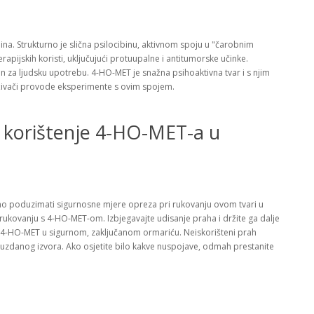
ina. Strukturno je slična psilocibinu, aktivnom spoju u "čarobnim
apijskih koristi, uključujući protuupalne i antitumorske učinke.
n za ljudsku upotrebu. 4-HO-MET je snažna psihoaktivna tvar i s njim
raživači provode eksperimente s ovim spojem.
 korištenje 4-HO-MET-a u
no poduzimati sigurnosne mjere opreza pri rukovanju ovom tvari u
i rukovanju s 4-HO-MET-om. Izbjegavajte udisanje praha i držite ga dalje
te 4-HO-MET u sigurnom, zaključanom ormariću. Neiskorišteni prah
zdanog izvora. Ako osjetite bilo kakve nuspojave, odmah prestanite