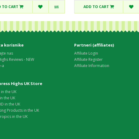
 TO CART
ADD TO CART
za korisnike
Partneri (affiliates)
ajte nas
Affiliate Login
Highs Reviews - NEW
Affiliate Register
e-a
Affiliate Information
xpress Highs UK Store
in the UK
in the UK
D in the UK
ing Products in the UK
opics in the UK