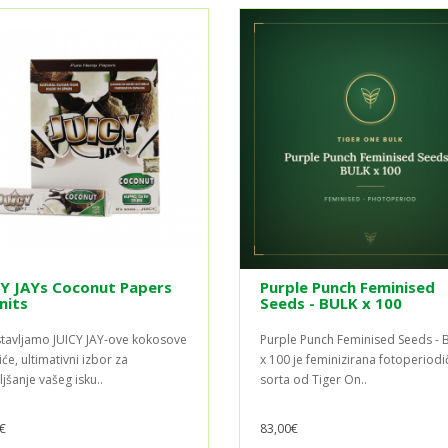
CY JAYs Coconut Papers
Purple Punch Feminised
nits
Seeds - BULK x 100
tavljamo JUICY JAY-ove kokosove
Purple Punch Feminised Seeds - 
će, ultimativni izbor za
x 100 je feminizirana fotoperiodi
jšanje vašeg isku..
sorta od Tiger On..
€
83,00€