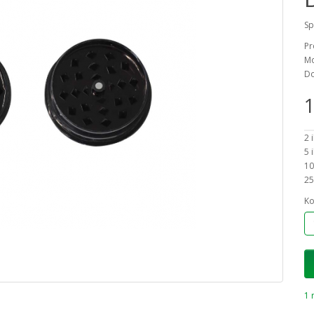
Sp
Pr
Mo
Do
1
2 
5 
10
25
Ko
1 