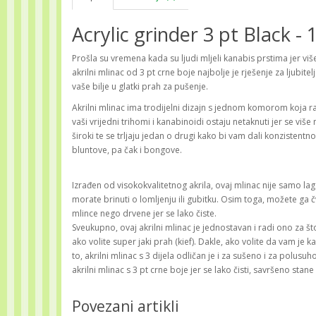
Acrylic grinder 3 pt Black - 
Prošla su vremena kada su ljudi mljeli kanabis prstima jer više n
akrilni mlinac od 3 pt crne boje najbolje je rješenje za ljubitelj
vaše bilje u glatki prah za pušenje.
Akrilni mlinac ima trodijelni dizajn s jednom komorom koja ra
vaši vrijedni trihomi i kanabinoidi ostaju netaknuti jer se više 
široki te se trljaju jedan o drugi kako bi vam dali konzistentno
bluntove, pa čak i bongove.
Izrađen od visokokvalitetnog akrila, ovaj mlinac nije samo la
morate brinuti o lomljenju ili gubitku. Osim toga, možete ga čv
mlince nego drvene jer se lako čiste.
Sveukupno, ovaj akrilni mlinac je jednostavan i radi ono za št
ako volite super jaki prah (kief). Dakle, ako volite da vam je
to, akrilni mlinac s 3 dijela odličan je i za sušeno i za polusuh
akrilni mlinac s 3 pt crne boje jer se lako čisti, savršeno stan
Povezani artikli