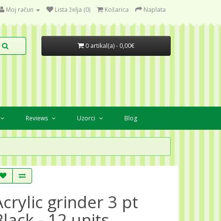
Moj račun
Lista želja (0)
Košarica
Naplata
0 artikal(a) - 0,00€
Reviews
Uzorci
Blog
Acrylic grinder 3 pt
Black - 12 units