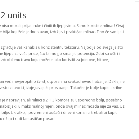
12 units
isu morali prljati ruke i činiti ih ljepljivima. Samo koristite mlinac! Ovaj
e bilja koji žele jednostavan, izdržljiv i praktičan mlinac. Fino će samljeti
zgrađuje vaš kanabis u konzistentnu teksturu. Najbolje od svega je što
ne lijepe za vaše prste, što bi moglo smanjiti potenciju. Zubi su oštri i
 zdrobljenu travu koju možete lako koristiti za jointove, hitove,
gan već i nevjerojatno čvrst, otporan na svakodnevno habanje. Dakle, ne
rsto zatvoriti, izbjegavajući prosipanje. Također je bolje kupiti akrilne
o je napravljen, ali mlinci s 2 ili 3 komore su usporedno bolji, posebno
 kanabis jak i u maksimalnoj mjeri, onda ovaj mlinac možda nije za vas. Uz
o bilje. Ukratko, i povremeni pušači i dnevni korisnici trebali bi kupiti
e u džep i radi fantastičan posao!