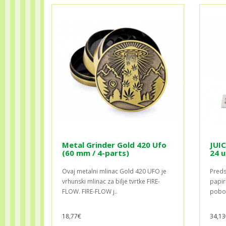
Metal Grinder Gold 420 Ufo
JUI
(60 mm / 4-parts)
24 u
Ovaj metalni mlinac Gold 420 UFO je
Preds
vrhunski mlinac za bilje tvrtke FIRE-
papiri
FLOW. FIRE-FLOW j..
pobol
18,77€
34,13