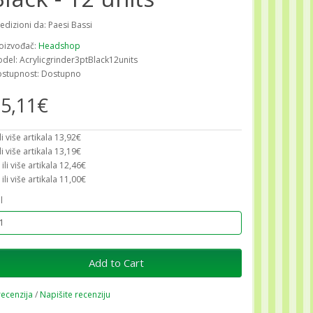
edizioni da: Paesi Bassi
oizvođač:
Headshop
del: Acrylicgrinder3ptBlack12units
stupnost: Dostupno
5,11€
ili više artikala 13,92€
ili više artikala 13,19€
 ili više artikala 12,46€
 ili više artikala 11,00€
l
Add to Cart
recenzija
/
Napišite recenziju