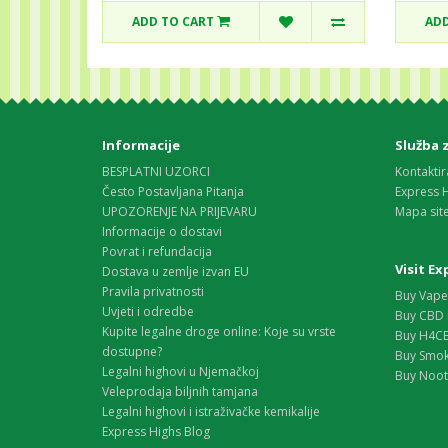
ADD TO CART
ADD
Informacije
Služba 
BESPLATNI UZORCI
Kontaktir
Često Postavljana Pitanja
Express 
UPOZORENJE NA PRIJEVARU
Mapa sit
Informacije o dostavi
Povrat i refundacija
Visit E
Dostava u zemlje izvan EU
Pravila privatnosti
Buy Vape 
Uvjeti i odredbe
Buy CBD 
Kupite legalne droge online: Koje su vrste
Buy H4CB
dostupne?
Buy Smok
Legalni highovi u Njemačkoj
Buy Nootr
Veleprodaja biljnih tamjana
Legalni highovi i istraživačke kemikalije
Express Highs Blog