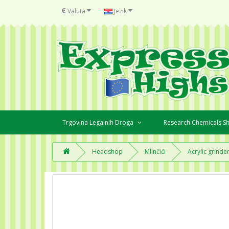
€
Valuta
Jezik
Trgovina Legalnih Droga
Research Chemicals 
Headshop
Mlinčići
Acrylic grinder