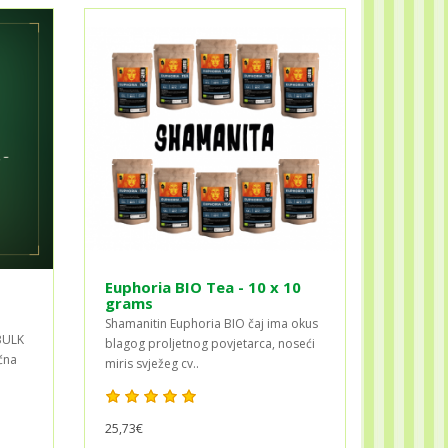
Euphoria BIO Tea - 10 x 10
grams
Shamanitin Euphoria BIO čaj ima okus
BULK
blagog proljetnog povjetarca, noseći
čna
miris svježeg cv..
25,73€