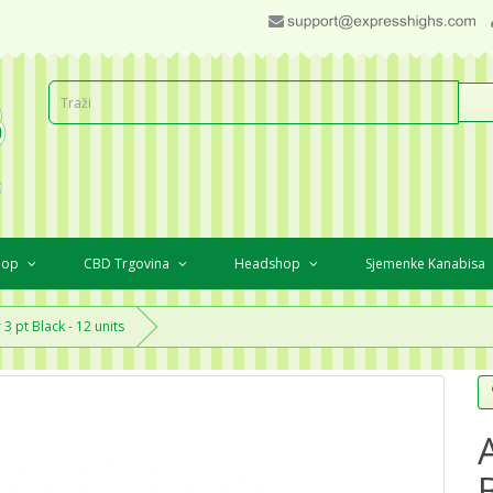
Shop
CBD Trgovina
Headshop
Sjemenke Kanabisa
 3 pt Black - 12 units