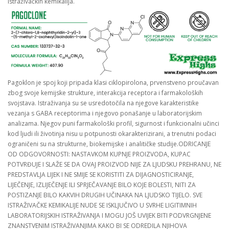
istraživačkih kemikalija.
Pagoklon je spoj koji pripada klasi ciklopirolona, ​​prvenstveno proučavan
zbog svoje kemijske strukture, interakcija receptora i farmakoloških
svojstava. Istraživanja su se usredotočila na njegove karakteristike
vezanja s GABA receptorima i njegovo ponašanje u laboratorijskim
analizama. Njegov puni farmakološki profil, sigurnost i funkcionalni učinci
kod ljudi ili životinja nisu u potpunosti okarakterizirani, a trenutni podaci
ograničeni su na strukturne, biokemijske i analitičke studije.ODRICANJE
OD ODGOVORNOSTI: NASTAVKOM KUPNJE PROIZVODA, KUPAC
POTVRĐUJE I SLAŽE SE DA OVAJ PROIZVOD NIJE ZA LJUDSKU PREHRANU, NE
PREDSTAVLJA LIJEK I NE SMIJE SE KORISTITI ZA DIJAGNOSTICIRANJE,
LIJEČENJE, IZLIJEČENJE ILI SPRJEČAVANJE BILO KOJE BOLESTI, NITI ZA
POSTIZANJE BILO KAKVIH DRUGIH UČINAKA NA LJUDSKO TIJELO. SVE
ISTRAŽIVAČKE KEMIKALIJE NUDE SE ISKLJUČIVO U SVRHE LIGITIMNIH
LABORATORIJSKIH ISTRAŽIVANJA I MOGU JOŠ UVIJEK BITI PODVRGNJENE
ZNANSTVENIM ISTRAŽIVANJIMA KAKO BI SE ODREDILA NJIHOVA