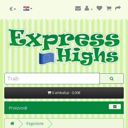
€
0 artikal(a) - 0,00€
Proizvodi
Pagoclone