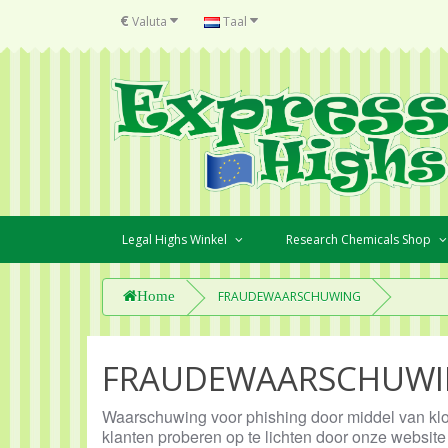
€
Valuta
Taal
Legal Highs Winkel
Research Chemicals Shop
Home
FRAUDEWAARSCHUWING
FRAUDEWAARSCHUW
Waarschuwing voor phishing door middel van klo
klanten proberen op te lichten door onze website