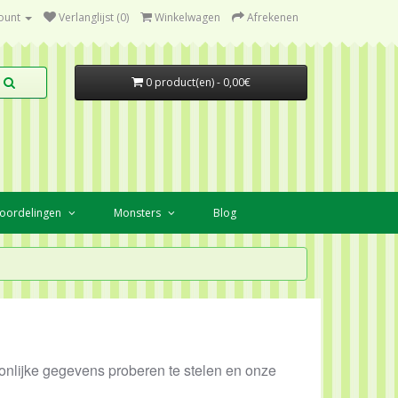
ount
Verlanglijst (0)
Winkelwagen
Afrekenen
0 product(en) - 0,00€
oordelingen
Monsters
Blog
onlijke gegevens proberen te stelen en onze