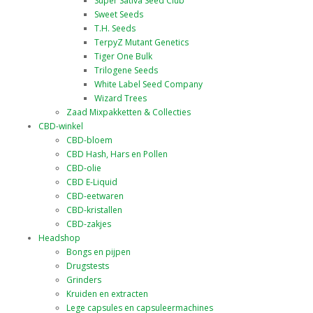
Super Sativa Seed Club
Sweet Seeds
T.H. Seeds
TerpyZ Mutant Genetics
Tiger One Bulk
Trilogene Seeds
White Label Seed Company
Wizard Trees
Zaad Mixpakketten & Collecties
CBD-winkel
CBD-bloem
CBD Hash, Hars en Pollen
CBD-olie
CBD E-Liquid
CBD-eetwaren
CBD-kristallen
CBD-zakjes
Headshop
Bongs en pijpen
Drugstests
Grinders
Kruiden en extracten
Lege capsules en capsuleermachines