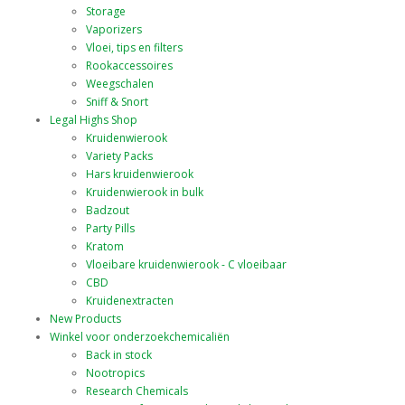
Storage
Vaporizers
Vloei, tips en filters
Rookaccessoires
Weegschalen
Sniff & Snort
Legal Highs Shop
Kruidenwierook
Variety Packs
Hars kruidenwierook
Kruidenwierook in bulk
Badzout
Party Pills
Kratom
Vloeibare kruidenwierook - C vloeibaar
CBD
Kruidenextracten
New Products
Winkel voor onderzoekchemicaliën
Back in stock
Nootropics
Research Chemicals