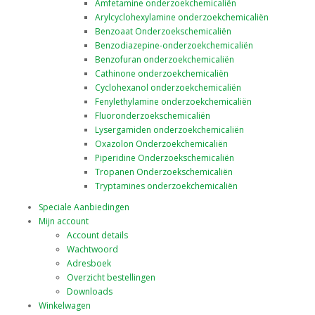
Amfetamine onderzoekchemicaliën
Arylcyclohexylamine onderzoekchemicaliën
Benzoaat Onderzoekschemicaliën
Benzodiazepine-onderzoekchemicaliën
Benzofuran onderzoekchemicaliën
Cathinone onderzoekchemicaliën
Cyclohexanol onderzoekchemicaliën
Fenylethylamine onderzoekchemicaliën
Fluoronderzoekschemicaliën
Lysergamiden onderzoekchemicaliën
Oxazolon Onderzoekchemicaliën
Piperidine Onderzoekschemicaliën
Tropanen Onderzoekschemicaliën
Tryptamines onderzoekchemicaliën
Speciale Aanbiedingen
Mijn account
Account details
Wachtwoord
Adresboek
Overzicht bestellingen
Downloads
Winkelwagen