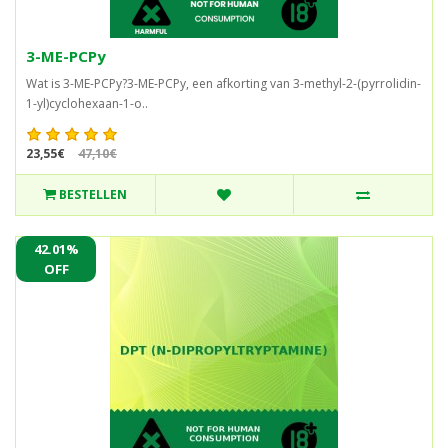
3-ME-PCPy
Wat is 3-ME-PCPy?3-ME-PCPy, een afkorting van 3-methyl-2-(pyrrolidin-
1-yl)cyclohexaan-1-o..
23,55€
47,10€
BESTELLEN
42.01%
OFF