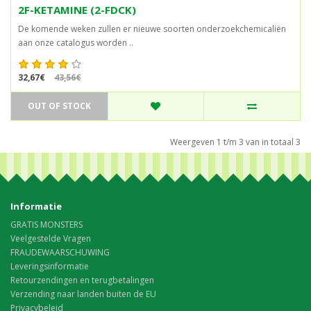
2F-KETAMINE (2-FDCK)
De komende weken zullen er nieuwe soorten onderzoekchemicaliën
aan onze catalogus worden ..
32,67€
43,56€
OUT OF STOCK
Weergeven 1 t/m 3 van in totaal 3
Informatie
GRATIS MONSTERS
Veelgestelde Vragen
FRAUDEWAARSCHUWING
Leveringsinformatie
Retourzendingen en terugbetalingen
Verzending naar landen buiten de EU
Privacybeleid