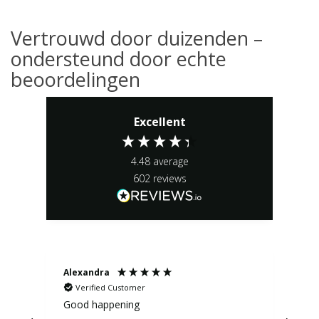
Vertrouwd door duizenden –
ondersteund door echte
beoordelingen
Excellent
4.48
average
602
reviews
Alexandra
St
Verified Customer
Good happening
top