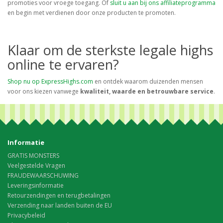
promoties voor vroege toegang. Of
sluit u aan bij ons affiliateprogramma
en begin met verdienen door onze producten te promoten.
Klaar om de sterkste legale highs
online te ervaren?
Shop nu op ExpressHighs.com
en ontdek waarom duizenden mensen
voor ons kiezen vanwege
kwaliteit, waarde en betrouwbare service
.
Informatie
GRATIS MONSTERS
Veelgestelde Vragen
FRAUDEWAARSCHUWING
Leveringsinformatie
Retourzendingen en terugbetalingen
Verzending naar landen buiten de EU
Privacybeleid