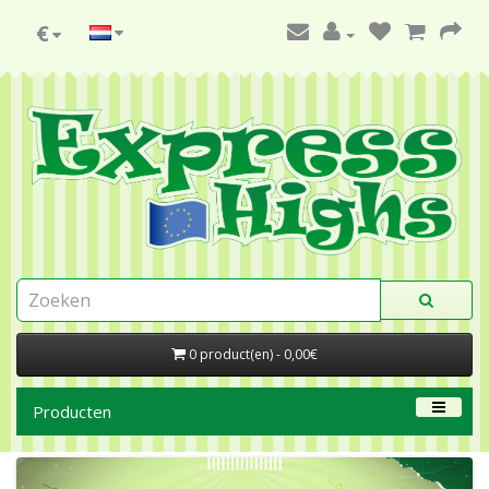
€
0 product(en) - 0,00€
Producten