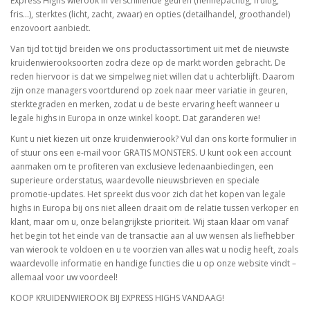
Express Highs wierook in verschillende geuren (hennepachtig, fruitig,
fris...), sterktes (licht, zacht, zwaar) en opties (detailhandel, groothandel)
enzovoort aanbiedt.
Van tijd tot tijd breiden we ons productassortiment uit met de nieuwste
kruidenwierooksoorten zodra deze op de markt worden gebracht. De
reden hiervoor is dat we simpelweg niet willen dat u achterblijft. Daarom
zijn onze managers voortdurend op zoek naar meer variatie in geuren,
sterktegraden en merken, zodat u de beste ervaring heeft wanneer u
legale highs in Europa in onze winkel koopt. Dat garanderen we!
Kunt u niet kiezen uit onze kruidenwierook? Vul dan ons korte formulier in
of stuur ons een e-mail voor GRATIS MONSTERS. U kunt ook een account
aanmaken om te profiteren van exclusieve ledenaanbiedingen, een
superieure orderstatus, waardevolle nieuwsbrieven en speciale
promotie-updates. Het spreekt dus voor zich dat het kopen van legale
highs in Europa bij ons niet alleen draait om de relatie tussen verkoper en
klant, maar om u, onze belangrijkste prioriteit. Wij staan klaar om vanaf
het begin tot het einde van de transactie aan al uw wensen als liefhebber
van wierook te voldoen en u te voorzien van alles wat u nodig heeft, zoals
waardevolle informatie en handige functies die u op onze website vindt –
allemaal voor uw voordeel!
KOOP KRUIDENWIEROOK BIJ EXPRESS HIGHS VANDAAG!