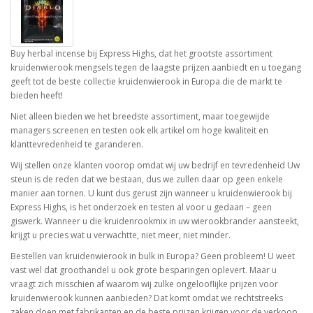
Buy herbal incense bij Express Highs, dat het grootste assortiment
kruidenwierook mengsels tegen de laagste prijzen aanbiedt en u toegang
geeft tot de beste collectie kruidenwierook in Europa die de markt te
bieden heeft!
Niet alleen bieden we het breedste assortiment, maar toegewijde
managers screenen en testen ook elk artikel om hoge kwaliteit en
klanttevredenheid te garanderen.
Wij stellen onze klanten voorop omdat wij uw bedrijf en tevredenheid Uw
steun is de reden dat we bestaan, dus we zullen daar op geen enkele
manier aan tornen. U kunt dus gerust zijn wanneer u kruidenwierook bij
Express Highs, is het onderzoek en testen al voor u gedaan – geen
giswerk. Wanneer u die kruidenrookmix in uw wierookbrander aansteekt,
krijgt u precies wat u verwachtte, niet meer, niet minder.
Bestellen van kruidenwierook in bulk in Europa? Geen probleem! U weet
vast wel dat groothandel u ook grote besparingen oplevert. Maar u
vraagt zich misschien af waarom wij zulke ongelooflijke prijzen voor
kruidenwierook kunnen aanbieden? Dat komt omdat we rechtstreeks
zaken doen met fabrikanten en de beste prijzen krijgen voor de verkoop