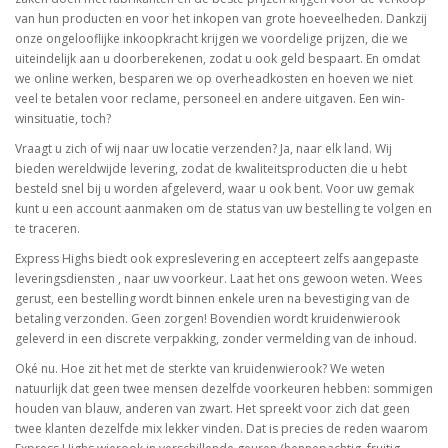
van hun producten en voor het inkopen van grote hoeveelheden. Dankzij
onze ongelooflijke inkoopkracht krijgen we voordelige prijzen, die we
uiteindelijk aan u doorberekenen, zodat u ook geld bespaart. En omdat
we online werken, besparen we op overheadkosten en hoeven we niet
veel te betalen voor reclame, personeel en andere uitgaven. Een win-
winsituatie, toch?
Vraagt u zich of wij naar uw locatie verzenden? Ja, naar elk land. Wij
bieden wereldwijde levering, zodat de kwaliteitsproducten die u hebt
besteld snel bij u worden afgeleverd, waar u ook bent. Voor uw gemak
kunt u een account aanmaken om de status van uw bestelling te volgen en
te traceren.
Express Highs biedt ook expreslevering en accepteert zelfs aangepaste
leveringsdiensten , naar uw voorkeur. Laat het ons gewoon weten. Wees
gerust, een bestelling wordt binnen enkele uren na bevestiging van de
betaling verzonden. Geen zorgen! Bovendien wordt kruidenwierook
geleverd in een discrete verpakking, zonder vermelding van de inhoud.
Oké nu. Hoe zit het met de sterkte van kruidenwierook? We weten
natuurlijk dat geen twee mensen dezelfde voorkeuren hebben: sommigen
houden van blauw, anderen van zwart. Het spreekt voor zich dat geen
twee klanten dezelfde mix lekker vinden. Dat is precies de reden waarom