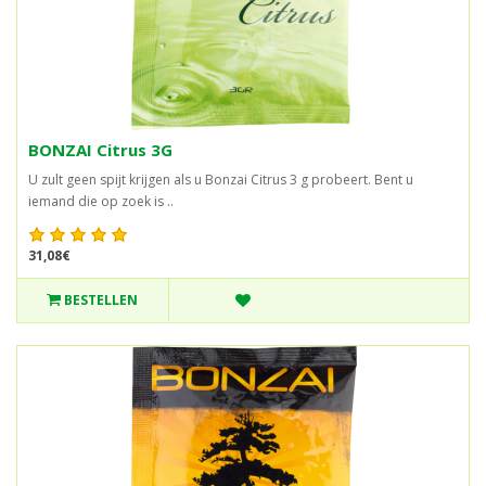
BONZAI Citrus 3G
U zult geen spijt krijgen als u Bonzai Citrus 3 g probeert. Bent u
iemand die op zoek is ..
31,08€
BESTELLEN