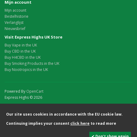
Mijn account
Mijn account
Bestelhistorie
Verlanglijst
Nieuwsbrief
Visit Express Highs UK Store
Buy Vape in the UK
Buy CBD in the UK
Buy H4CBD in the UK
Buy Smoking Products in the UK
Buy Nootropics in the UK
Powered By
OpenCart
Express Highs © 2026
Our site uses cookies in accordance with the EU cookie law.
Continuing implies your consent
click here
to read more
✔ Don’t show again