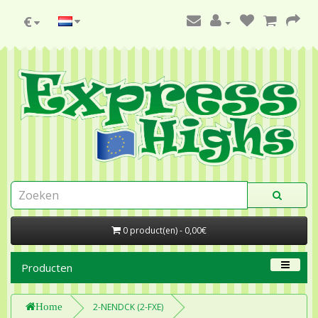
€
0 product(en) - 0,00€
Producten
Home
2-NENDCK (2-FXE)