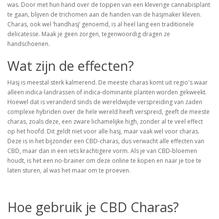
was. Door met hun hand over de toppen van een kleverige cannabisplant
te gaan, blijven de trichomen aan de handen van de hasjmaker kleven.
Charas, ook wel ‘handhasj’ genoemd, is al heel lang een traditionele
delicatesse. Maak je geen zorgen, tegenwoordig dragen ze
handschoenen.
Wat zijn de effecten?
Hasj is meestal sterk kalmerend. De meeste charas komt uit regio's waar
alleen indica-landrassen of indica-dominante planten worden gekweekt.
Hoewel dat is veranderd sinds de wereldwijde verspreiding van zaden
complexe hybriden over de hele wereld heeft verspreid, geeft de meeste
charas, zoals deze, een zware lichamelijke high, zonder al te veel effect
op het hoofd. Dit geldt niet voor alle hasj, maar vaak wel voor charas.
Deze is in het bijzonder een CBD-charas, dus verwacht alle effecten van
CBD, maar dan in een iets krachtigere vorm. Als je van CBD-bloemen
houdt, is het een no-brainer om deze online te kopen en naar je toe te
laten sturen, al was het maar om te proeven.
Hoe gebruik je CBD Charas?