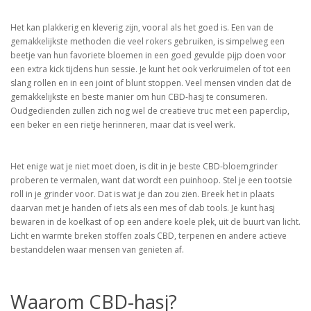
Het kan plakkerig en kleverig zijn, vooral als het goed is. Een van de
gemakkelijkste methoden die veel rokers gebruiken, is simpelweg een
beetje van hun favoriete bloemen in een goed gevulde pijp doen voor
een extra kick tijdens hun sessie. Je kunt het ook verkruimelen of tot een
slang rollen en in een joint of blunt stoppen. Veel mensen vinden dat de
gemakkelijkste en beste manier om hun CBD-hasj te consumeren.
Oudgedienden zullen zich nog wel de creatieve truc met een paperclip,
een beker en een rietje herinneren, maar dat is veel werk.
Het enige wat je niet moet doen, is dit in je beste CBD-bloemgrinder
proberen te vermalen, want dat wordt een puinhoop. Stel je een tootsie
roll in je grinder voor. Dat is wat je dan zou zien. Breek het in plaats
daarvan met je handen of iets als een mes of dab tools. Je kunt hasj
bewaren in de koelkast of op een andere koele plek, uit de buurt van licht.
Licht en warmte breken stoffen zoals CBD, terpenen en andere actieve
bestanddelen waar mensen van genieten af.
Waarom CBD-hasj?