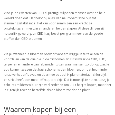
Vind je de effecten van CBD al prettig? Miljoenen mensen over de hele
wereld doen dat. Het helpt bij alles, van neuropathische pijn tot
stemmingsstabilisatie. Het kan voor sommigen een krachtige
ontstekingsremmer zijn en anderen helpen slapen. Al deze dingen zijn
natuurlijk geweldig, en CBD-hasj bevat per gram meer van de goede
stoffen dan CBD-bloemen.
Zie je, wanneer je bloemen rookt of vapeert, krijg je in feite alleen de
voordelen van de olie die in de trichomen zit. Dit is waar de CBD, THC,
terpenen en andere cannabinoïden zitten waar mensen zo dol op zijn. Je
zou kunnen zeggen dat hasj schoner is dan bloemen, omdat het minder
‘onzuiverheden’ bevat, en daarmee bedoel ik plantmateriaal, chlorofyl,
enz. Het heeft ook meer effect per trekje. Dat is moeilijk te haten, tenzij je
echt iets milders wilt. Er zijn veel redenen om CBD-hasj te kopen, maar het
is eigenlijk gewoon hetzelfde als de bloem zonder de plant.
Waarom kopen bij een