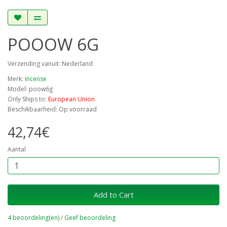
POOOW 6G
Verzending vanuit: Nederland
Merk:
Incense
Model: poow6g
Only Ships to:
European Union
Beschikbaarheid: Op voorraad
42,74€
Aantal
Add to Cart
4 beoordeling(en)
/
Geef beoordeling