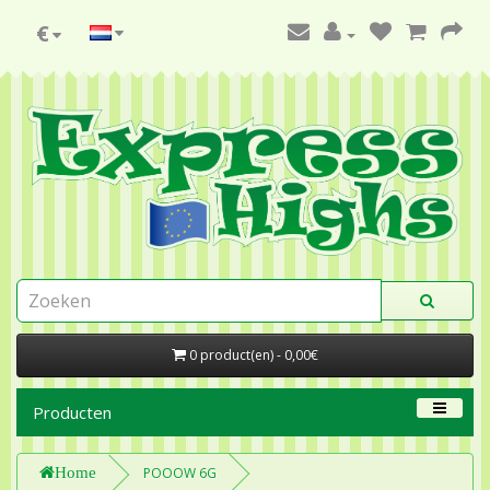
€
0 product(en) - 0,00€
Producten
Home
POOOW 6G