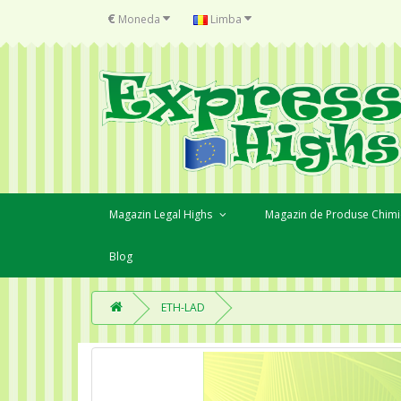
€
Moneda
Limba
Magazin Legal Highs
Magazin de Produse Chimi
Blog
ETH-LAD