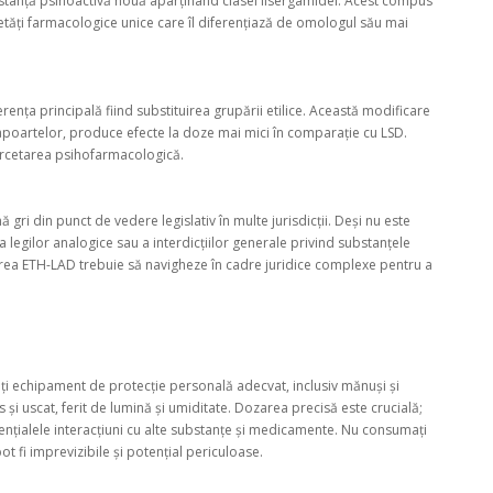
ubstanță psihoactivă nouă aparținând clasei lisergamidei. Acest compus
ietăți farmacologice unice care îl diferențiază de omologul său mai
ența principală fiind substituirea grupării etilice. Această modificare
rapoartelor, produce efecte la doze mai mici în comparație cu LSD.
 cercetarea psihofarmacologică.
gri din punct de vedere legislativ în multe jurisdicții. Deși nu este
nța legilor analogice sau a interdicțiilor generale privind substanțele
udierea ETH-LAD trebuie să navigheze în cadre juridice complexe pentru a
zați echipament de protecție personală adecvat, inclusiv mănuși și
și uscat, ferit de lumină și umiditate. Dozarea precisă este crucială;
potențialele interacțiuni cu alte substanțe și medicamente. Nu consumați
t fi imprevizibile și potențial periculoase.