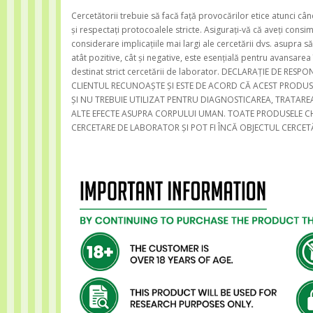
Cercetătorii trebuie să facă față provocărilor etice atunci 
și respectați protocoalele stricte. Asigurați-vă că aveți consim
considerare implicațiile mai largi ale cercetării dvs. asupra să
atât pozitive, cât și negative, este esențială pentru avansarea
destinat strict cercetării de laborator. DECLARAȚIE DE RE
CLIENTUL RECUNOAȘTE ȘI ESTE DE ACORD CĂ ACEST PRODU
ȘI NU TREBUIE UTILIZAT PENTRU DIAGNOSTICAREA, TRATAREA
ALTE EFECTE ASUPRA CORPULUI UMAN. TOATE PRODUSELE CHI
CERCETARE DE LABORATOR ȘI POT FI ÎNCĂ OBJECTUL CERCETĂRI