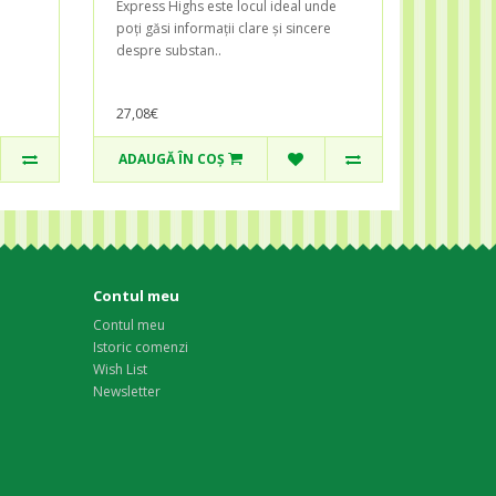
Express Highs este locul ideal unde
poți găsi informații clare și sincere
despre substan..
27,08€
ADAUGĂ ÎN COŞ
Contul meu
Contul meu
Istoric comenzi
Wish List
Newsletter