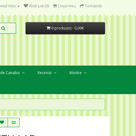
ntul meu
Wish List (0)
Coşul meu
Comandă
0 produs(e) - 0,00€
 de Canabis
Recenzii
Mostre