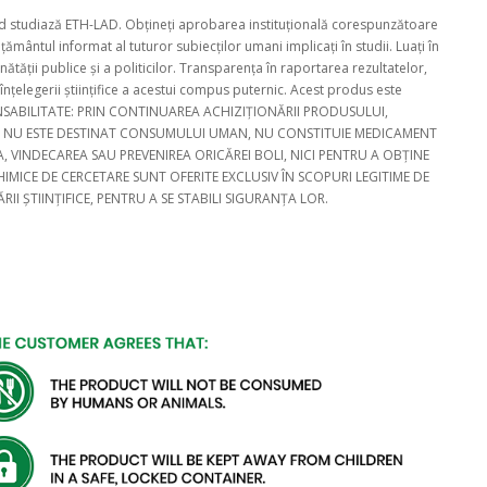
când studiază ETH-LAD. Obțineți aprobarea instituțională corespunzătoare
țământul informat al tuturor subiecților umani implicați în studii. Luați în
nătății publice și a politicilor. Transparența în raportarea rezultatelor,
 înțelegerii științifice a acestui compus puternic. Acest produs este
SPONSABILITATE: PRIN CONTINUAREA ACHIZIȚIONĂRII PRODUSULUI,
S NU ESTE DESTINAT CONSUMULUI UMAN, NU CONSTITUIE MEDICAMENT
, VINDECAREA SAU PREVENIREA ORICĂREI BOLI, NICI PENTRU A OBȚINE
MICE DE CERCETARE SUNT OFERITE EXCLUSIV ÎN SCOPURI LEGITIME DE
I ȘTIINȚIFICE, PENTRU A SE STABILI SIGURANȚA LOR.