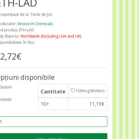
ETH-LAD
 expediază de la: Țările de Jos
oducător:
Research Chemicals
d produs: ETH-LAD
ly Ships to:
Worldwide (Excluding USA and UK)
sponibilitate: În Stoc
2,72€
pţiuni disponibile
Opțiuni
Cantitate
100mcg Blotters
ntitate
10+
11,19€