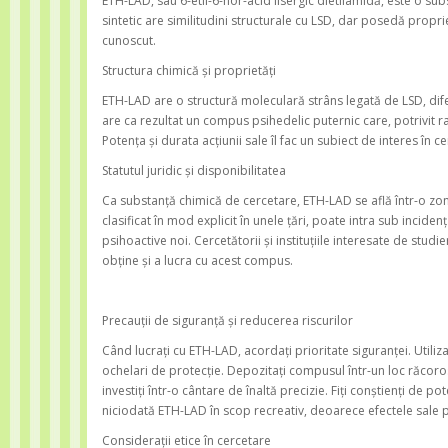
ETH-LAD, sau 6-etil-6-nor-acid lisergic dietilamidă, este o s
sintetic are similitudini structurale cu LSD, dar posedă propr
cunoscut.
Structura chimică și proprietăți
ETH-LAD are o structură moleculară strâns legată de LSD, difer
are ca rezultat un compus psihedelic puternic care, potrivit 
Potența și durata acțiunii sale îl fac un subiect de interes în
Statutul juridic și disponibilitatea
Ca substanță chimică de cercetare, ETH-LAD se află într-o zonă 
clasificat în mod explicit în unele țări, poate intra sub incide
psihoactive noi. Cercetătorii și instituțiile interesate de st
obține și a lucra cu acest compus.
Precauții de siguranță și reducerea riscurilor
Când lucrați cu ETH-LAD, acordați prioritate siguranței. Utili
ochelari de protecție. Depozitați compusul într-un loc răcoros 
investiți într-o cântare de înaltă precizie. Fiți conștienți de 
niciodată ETH-LAD în scop recreativ, deoarece efectele sale po
Considerații etice în cercetare