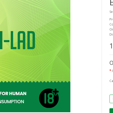
Se
Pr
Co
On
Di
1
O
Ca