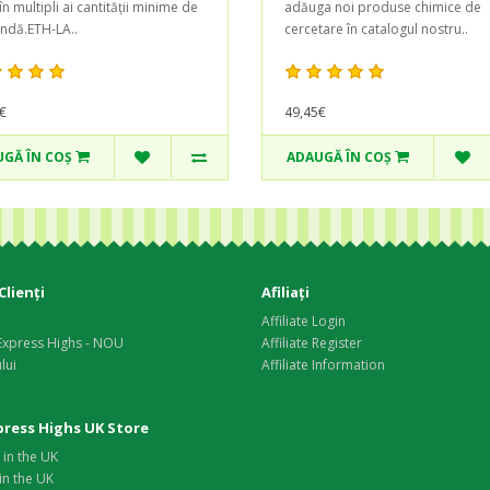
n multipli ai cantității minime de
adăuga noi produse chimice de
dă.ETH-LA..
cercetare în catalogul nostru..
€
49,45€
GĂ ÎN COŞ
ADAUGĂ ÎN COŞ
Clienţi
Afiliaţi
Affiliate Login
Express Highs - NOU
Affiliate Register
lui
Affiliate Information
xpress Highs UK Store
in the UK
in the UK