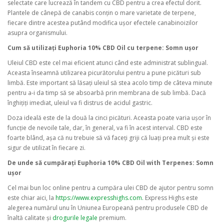
selectate care lucrează în tandem cu CBD pentru a crea efectul dorit.
Plantele de cânepă de canabis conțin o mare varietate de terpene,
fiecare dintre acestea putând modifica ușor efectele canabinoizilor
asupra organismului.
Cum să utilizați Euphoria 10% CBD Oil cu terpene:
Somn ușor
Uleiul CBD este cel mai eficient atunci când este administrat sublingual.
Aceasta înseamnă utilizarea picurătorului pentru a pune picături sub
limbă. Este important să lăsați uleiul să stea acolo timp de câteva minute
pentru a-i da timp să se absoarbă prin membrana de sub limbă. Dacă
înghițiți imediat, uleiul va fi distrus de acidul gastric.
Doza ideală este de la două la cinci picături. Aceasta poate varia ușor în
funcție de nevoile tale, dar, în general, va fi în acest interval. CBD este
foarte blând, așa că nu trebuie să vă faceți griji că luați prea mult și este
sigur de utilizat în fiecare zi.
De unde să cumpărați Euphoria 10% CBD Oil with Terpenes:
Somn
ușor
Cel mai bun loc online pentru a cumpăra ulei CBD de ajutor pentru somn
este chiar aici, la
https://www.expresshighs.com.
Express Highs este
alegerea numărul unu în Uniunea Europeană pentru produsele CBD de
înaltă calitate și
drogurile legale
premium.