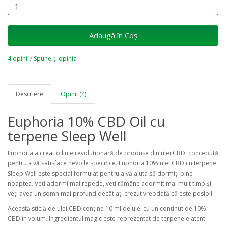
Adaugă în Coş
4 opinii
/
Spune-ţi opinia
Descriere
Opinii (4)
Euphoria 10% CBD Oil cu
terpene Sleep Well
Euphoria a creat o linie revoluționară de produse din ulei CBD, concepută
pentru a vă satisface nevoile specifice. Euphoria 10% ulei CBD cu terpene:
Sleep Well este special formulat pentru a vă ajuta să dormiți bine
noaptea. Veți adormi mai repede, veți rămâne adormit mai mult timp și
veți avea un somn mai profund decât ați crezut vreodată că este posibil.
Această sticlă de ulei CBD conține 10 ml de ulei cu un conținut de 10%
CBD în volum. Ingredientul magic este reprezentat de terpenele atent