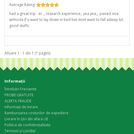
Average Rating:
had a great trip - er.., research experience,, yea yea,,. paired nice
w/moda if u want to lay down in bed but dont want to fall asleep lol.
good stuffz.
Afişare 1 - 1 din 1 (1 pagini)
Informaţii
Întrebări Frecvente
PROBE GRATUITE
ALERTA FRAUDE
Informații de livrare
Rambursarea costurilor de expediere
Livrare în țări din afara UE
Politica de confidențialitate
Termeni și condiții