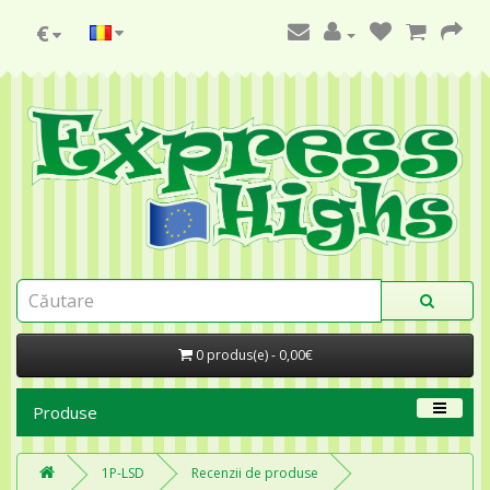
€
0 produs(e) - 0,00€
Produse
1P-LSD
Recenzii de produse