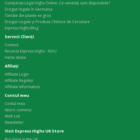
Cumpărați Legal Highs Online: Ce varietăți sunt disponibile?
Droguri legale în Germania
Tămâie din plante en gros
Droguri Legale și Produse Chimice de Cercetare
Express Highs Blog
Servicii Clienţi
Contact
Recenzii Express Highs - NOU
Harta sitului
Afiliaţi
Affiliate Login
Affiliate Register
Affiliate Information
Contul meu
Contul meu
Istoric comenzi
Wish List
Newsletter
Visit Express Highs UK Store
Buy Vape in the UK