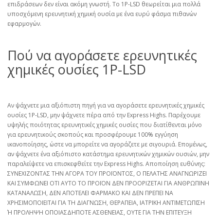
επιδράσεων δεν είναι ακόμη γνωστή. Το 1P-LSD θεωρείται μια πολλά
υποσχόμενη ερευνητική χημική ουσία με ένα ευρύ φάσμα πιθανών
εφαρμογών.
Πού να αγοράσετε ερευνητικές
χημικές ουσίες 1P-LSD
Αν ψάχνετε μια αξιόπιστη πηγή για να αγοράσετε ερευνητικές χημικές
ουσίες 1P-LSD, μην ψάχνετε πέρα από την Express Highs. Παρέχουμε
υψηλής ποιότητας ερευνητικές χημικές ουσίες που διατίθενται μόνο
για ερευνητικούς σκοπούς και προσφέρουμε 100% εγγύηση
ικανοποίησης, ώστε να μπορείτε να αγοράζετε με σιγουριά. Επομένως,
αν ψάχνετε ένα αξιόπιστο κατάστημα ερευνητικών χημικών ουσιών, μην
παραλείψετε να επισκεφθείτε την Express Highs. Αποποίηση ευθύνης:
ΣΥΝΕΧΙΖΟΝΤΑΣ ΤΗΝ ΑΓΟΡΑ ΤΟΥ ΠΡΟΪΟΝΤΟΣ, Ο ΠΕΛΑΤΗΣ ΑΝΑΓΝΩΡΙΖΕΙ
ΚΑΙ ΣΥΜΦΩΝΕΙ ΟΤΙ ΑΥΤΟ ΤΟ ΠΡΟΪΟΝ ΔΕΝ ΠΡΟΟΡΙΖΕΤΑΙ ΓΙΑ ΑΝΘΡΩΠΙΝΗ
ΚΑΤΑΝΑΛΩΣΗ, ΔΕΝ ΑΠΟΤΕΛΕΙ ΦΑΡΜΑΚΟ ΚΑΙ ΔΕΝ ΠΡΕΠΕΙ ΝΑ
ΧΡΗΣΙΜΟΠΟΙΕΙΤΑΙ ΓΙΑ ΤΗ ΔΙΑΓΝΩΣΗ, ΘΕΡΑΠΕΙΑ, ΙΑΤΡΙΚΗ ΑΝΤΙΜΕΤΩΠΙΣΗ
Ή ΠΡΟΛΗΨΗ ΟΠΟΙΑΣΔΗΠΟΤΕ ΑΣΘΕΝΕΙΑΣ, ΟΥΤΕ ΓΙΑ ΤΗΝ ΕΠΙΤΕΥΞΗ