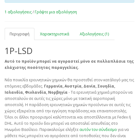
1 αξιολογήσεις
/
Γράψτε μια αξιολόγηση
Περιγραφή
Χαρακτηριστικά
Αξιολογήσεις (1)
1P-LSD
Αυτό το προϊόν μπορεί να αγοραστεί μόνο σε πολλαπλάσια της
ελάχιστης ποσότητας παραγγελίας.
Νέα ποικιλία ερευνητικών χημικών θα προστεθεί στον κατάλογό μας τις
επόμενες εβδομάδες.
Γερμανία, Αυστρία, Δανία, Σουηδία,
Ισλανδία, Φινλανδία, Νορβηγία
- Τα ερευνητικά χημικά μπορούν να
αποσταλούν σε αυτές τις χώρες μόνο με τακτική αεροπορική
αποστολή. Η παράδοση ερευνητικών χημικών προϊόντων σε αυτές τις
χώρες εξαιρείται από την εγγύηση παράδοσης και επαναποστολής.
Όλοι οι άλλοι προορισμοί καλύπτονται και αποστέλλονται με Fedex ή
DHL. Αυτό το προϊόν δεν μπορεί να αποσταλεί απευθείας στο
Ηνωμένο Βασίλειο. Παρακαλούμε ελέγξτε
αυτόν τον σύνδεσμο
για να
μάθετε πώς μπορείτε να αγοράσετε από τοποθεσίες που δεν είναι