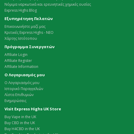
Νόμιμα ναρκωτικά και ερευνητικές χημικές ουσίες
Express Highs Blog
Εξυπηρέτηση Πελατών
Επικοινωνήστε μαζί μας
Κριτικές Express Highs - ΝΕΟ
Χάρτης Ιστότοπου
Πρόγραμμα Συνεργατών
Affiliate Login
Affiliate Register
Affiliate Information
Ο Λογαριασμός μου
Ο Λογαριασμός μου
Ιστορικό Παραγγελιών
Λίστα Επιθυμιών
Ενημερώσεις
Visit Express Highs UK Store
Buy Vape in the UK
Buy CBD in the UK
Buy H4CBD in the UK