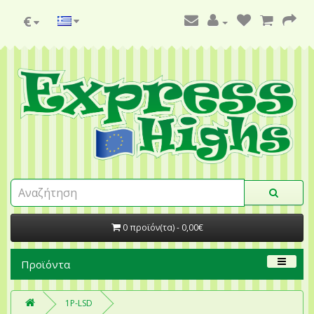
€
0 προϊόν(τα) - 0,00€
Προϊόντα
1P-LSD