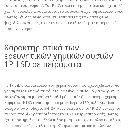
τους τοπικούς νόμους). Το 1P-LSD είναι επίσης μη τοξικό και έχει πολύ
χαμηλή δοσολογία, καθιστώντας το ασφαλές για χρήση σε ερευνητικές
μελέτες. Εάν σας ενδιαφέρει να μελετήσετε τις επιδράσεις των
ψυχεδελικών ουσιών, το 1P-LSD είναι μια ιδανική ερευνητική χημική
ουσία για χρήση.
Χαρακτηριστικά των
ερευνητικών χημικών ουσιών
1P-LSD σε πειράματα
Το 1P-LSD είναι μια ερευνητική χημική ουσία που έχει σχεδιαστεί για
χρήση σε ερευνητικά πειράματα. Δεν είναι διαθέσιμο για ανθρώπινη
κατανάλωση και μπορεί να ληφθεί μόνο από νόμιμη πηγή. Η χημική
δομή του 1P-LSD είναι παρόμοια με εκείνη του LSD, αλλά δεν είναι
ενεργό στον υποδοχέα 5HT2A. Αυτό δείχνει ότι το 1P-LSD δεν έχει το
πλήρες προφίλ δραστηριότητας του LSD. Σε εργαστηριακές μελέτες,
έχει παρατηρηθεί ότι αλληλεπιδρά με ορισμένες νευρολογικές οδούς
σε πειραματικά μοντέλα. Η ακριβής φύση και έκταση αυτών των