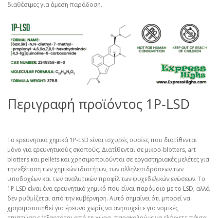
διαθέσιμες για άμεση παράδοση.
Περιγραφή προϊόντος 1P-LSD
Τα ερευνητικά χημικά 1P-LSD είναι ισχυρές ουσίες που διατίθενται
μόνο για ερευνητικούς σκοπούς. Διατίθενται σε μικρο-blotters, art
blotters και pellets και χρησιμοποιούνται σε εργαστηριακές μελέτες για
την εξέταση των χημικών ιδιοτήτων, των αλληλεπιδράσεων των
υποδοχέων και των αναλυτικών προφίλ των ψυχεδελικών ενώσεων. Το
1P-LSD είναι ένα ερευνητικό χημικό που είναι παρόμοιο με το LSD, αλλά
δεν ρυθμίζεται από την κυβέρνηση. Αυτό σημαίνει ότι μπορεί να
χρησιμοποιηθεί για έρευνα χωρίς να ανησυχείτε για νομικές
επιπτώσεις (εξαρτάται από τη χώρα, παρακαλούμε να ελέγχετε πάντα