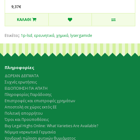
9,37€
ΚΑΛΆΘΙ
Ετικέτες:
1p-lsd
,
ερευνητικά
,
χημικά
,
lysergamide
Πληροφορίες
ΔΩΡΕΑΝ ΔΕΙΓΜΑΤΑ
Συχνές ερωτήσεις
ΕΙΔΟΠΟΙΗΣΗ ΓΙΑ ΑΠΑΤΗ
Πληροφορίες Παράδοσης
Επιστροφές και επιστροφές χρημάτων
Αποστολή σε χώρες εκτός ΕΕ
Πολιτική απορρήτου
Όροι και Προϋποθέσεις
Buy Legal Highs Online: What Varieties Are Available?
Νόμιμα ναρκωτικά Γερμανία
Χονδρική πώληση φυτικών θυμιάματος