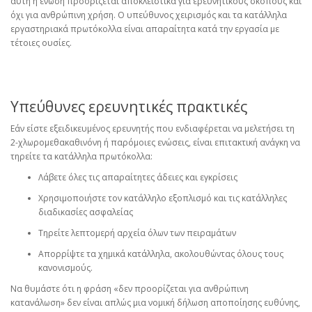
αυτή η ένωση προορίζεται αποκλειστικά για ερευνητικούς σκοπούς και
όχι για ανθρώπινη χρήση. Ο υπεύθυνος χειρισμός και τα κατάλληλα
εργαστηριακά πρωτόκολλα είναι απαραίτητα κατά την εργασία με
τέτοιες ουσίες.
Υπεύθυνες ερευνητικές πρακτικές
Εάν είστε εξειδικευμένος ερευνητής που ενδιαφέρεται να μελετήσει τη
2-χλωρομεθακαθινόνη ή παρόμοιες ενώσεις, είναι επιτακτική ανάγκη να
τηρείτε τα κατάλληλα πρωτόκολλα:
Λάβετε όλες τις απαραίτητες άδειες και εγκρίσεις
Χρησιμοποιήστε τον κατάλληλο εξοπλισμό και τις κατάλληλες
διαδικασίες ασφαλείας
Τηρείτε λεπτομερή αρχεία όλων των πειραμάτων
Απορρίψτε τα χημικά κατάλληλα, ακολουθώντας όλους τους
κανονισμούς.
Να θυμάστε ότι η φράση «δεν προορίζεται για ανθρώπινη
κατανάλωση» δεν είναι απλώς μια νομική δήλωση αποποίησης ευθύνης,