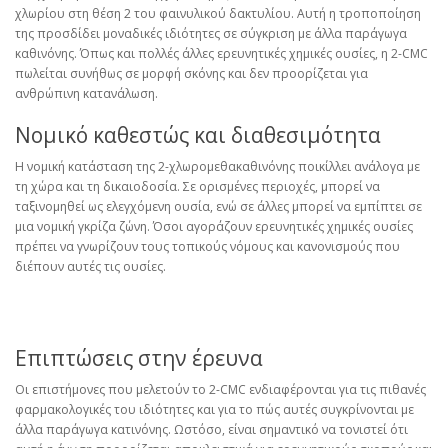
χλωρίου στη θέση 2 του φαινυλικού δακτυλίου. Αυτή η τροποποίηση
της προσδίδει μοναδικές ιδιότητες σε σύγκριση με άλλα παράγωγα
καθινόνης. Όπως και πολλές άλλες ερευνητικές χημικές ουσίες, η 2-CMC
πωλείται συνήθως σε μορφή σκόνης και δεν προορίζεται για
ανθρώπινη κατανάλωση.
Νομικό καθεστώς και διαθεσιμότητα
Η νομική κατάσταση της 2-χλωρομεθακαθινόνης ποικίλλει ανάλογα με
τη χώρα και τη δικαιοδοσία. Σε ορισμένες περιοχές, μπορεί να
ταξινομηθεί ως ελεγχόμενη ουσία, ενώ σε άλλες μπορεί να εμπίπτει σε
μια νομική γκρίζα ζώνη. Όσοι αγοράζουν ερευνητικές χημικές ουσίες
πρέπει να γνωρίζουν τους τοπικούς νόμους και κανονισμούς που
διέπουν αυτές τις ουσίες.
Επιπτώσεις στην έρευνα
Οι επιστήμονες που μελετούν το 2-CMC ενδιαφέρονται για τις πιθανές
φαρμακολογικές του ιδιότητες και για το πώς αυτές συγκρίνονται με
άλλα παράγωγα κατινόνης. Ωστόσο, είναι σημαντικό να τονιστεί ότι