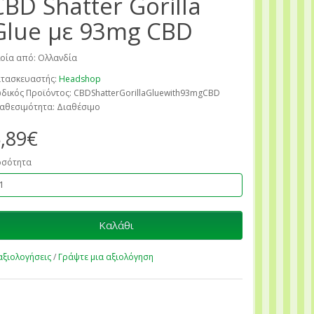
CBD Shatter Gorilla
Glue με 93mg CBD
οία από: Ολλανδία
τασκευαστής:
Headshop
δικός Προϊόντος: CBDShatterGorillaGluewith93mgCBD
αθεσιμότητα: Διαθέσιμο
,89€
οσότητα
Καλάθι
αξιολογήσεις
/
Γράψτε μια αξιολόγηση