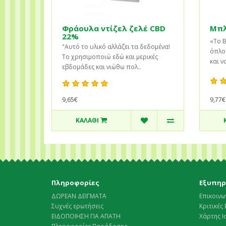
Φράουλα ντίζελ ζελέ CBD
Μπλ
22%
«Το B
"Αυτό το υλικό αλλάζει τα δεδομένα!
όπλο
Το χρησιμοποιώ εδώ και μερικές
και ν
εβδομάδες και νιώθω πολ..
9,65€
9,77€
ΚΑΛΆΘΙ
Πληροφορίες
Εξυπηρ
ΔΩΡΕΑΝ ΔΕΙΓΜΑΤΑ
Επικοινω
Συχνές ερωτήσεις
Κριτικές 
ΕΙΔΟΠΟΙΗΣΗ ΓΙΑ ΑΠΑΤΗ
Χάρτης 