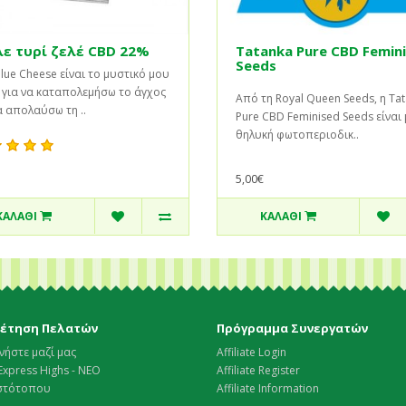
ε τυρί ζελέ CBD 22%
Tatanka Pure CBD Femin
Seeds
lue Cheese είναι το μυστικό μου
 για να καταπολεμήσω το άγχος
Από τη Royal Queen Seeds, η Ta
α απολαύσω τη ..
Pure CBD Feminised Seeds είναι 
θηλυκή φωτοπεριοδικ..
5,00€
ΚΑΛΆΘΙ
ΚΑΛΆΘΙ
έτηση Πελατών
Πρόγραμμα Συνεργατών
νήστε μαζί μας
Affiliate Login
Express Highs - ΝΕΟ
Affiliate Register
Ιστότοπου
Affiliate Information