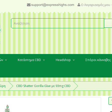
Ο Λογαριασμός μου
κών
Κατάστημα CBD
Headshop
Σπόροι κάνναβης
γύρη
CBD Shatter Gorilla Glue με 93mg CBD