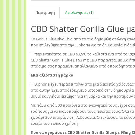
Περιγραφή
Αξιολογήσεις (1)
CBD Shatter Gorilla Glue 
Το Gorilla Glue είναι ένα από τα πιο δημοφιλή στελέχη κάν
που επιλέχθηκε από την Euphoria για τη δημιουργία ενός ε
Η περιεκτικότητα σε CBD 93,9% το καθιστά ένα από τα ισ
CBD Shatter Gorilla Glue με 93 mg CBD παράγεται με μια ήπ
σπάσιμο σας παραμένει απαλλαγμένο από οποιαδήποτε σκλ
Μια αξιόπιστη μάρκα
Η Euphoria έχει περάσει πάνω από μια δεκαετία χτίζοντα
από αυτήν. Έχει αποδεδειγμένο ιστορικό στην δημιουργία 
βαθιά και γνήσια εκτίμηση για τη μάρκα και την προτιμού
Με πάνω από 500 προϊόντα στο ενεργητικό τους μέχρι στιγ
τρόπους για να ικανοποιήσουν τους πελάτες τους. Όλα τ
χωράφι 300 εκταρίων στη Λιθουανία. Ό,τι κάνουν, το κάνου
ευεξία του τελικού χρήστη.
Πού να αγοράσετε CBD Shatter Gorilla Glue με 93mg 