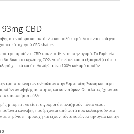
με 93mg CBD
ναβης στον κόσμο και αυτό εδώ και πολύ καιρό. Δεν είναι περίεργο
ξαιρετικά ισχυρού CBD shatter.
χυρότερα προϊόντα CBD που διατίθενται στην αγορά. Το Euphoria
ια διαδικασία εκχύλισης CO2. Αυτή η διαδικασία εξασφαλίζει ότι το
ηρά χημικά και ότι θα λάβετε ένα 100% καθαρό προϊόν.
ς την εμπιστοσύνη των ανθρώπων στην Ευρωπαϊκή Ένωση και πέρα
προϊόντων υψηλής ποιότητας και καινοτόμων. Οι πελάτες έχουν μια
ν από οποιαδήποτε άλλη.
μής, μπορείτε να είστε σίγουροι ότι αναζητούν πάντα νέους
α προϊόντα κάνναβης προέρχονται από φυτά που καλλιεργούν στο
ν με τη μέγιστη προσοχή και έχουν πάντα κατά νου την υγεία και την
CBD