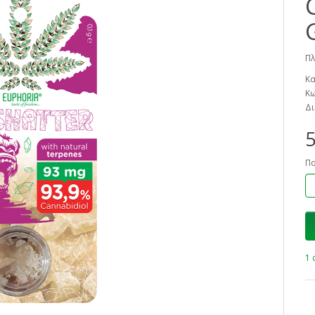
Πλ
Κα
Κω
Δι
5
Π
1 