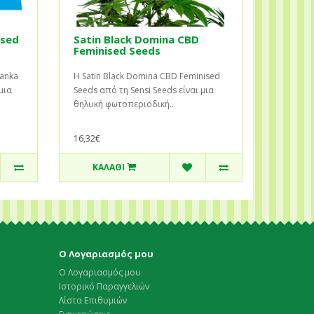
ised
Satin Black Domina CBD
Feminised Seeds
tanka
Η Satin Black Domina CBD Feminised
μια
Seeds από τη Sensi Seeds είναι μια
θηλυκή φωτοπεριοδική..
16,32€
ΚΑΛΆΘΙ
Ο Λογαριασμός μου
Ο Λογαριασμός μου
Ιστορικό Παραγγελιών
Λίστα Επιθυμιών