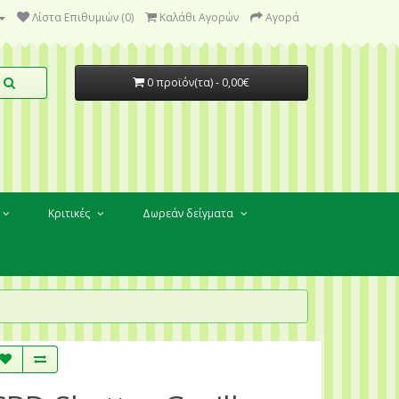
Λίστα Επιθυμιών (0)
Καλάθι Αγορών
Αγορά
0 προϊόν(τα) - 0,00€
Κριτικές
Δωρεάν δείγματα