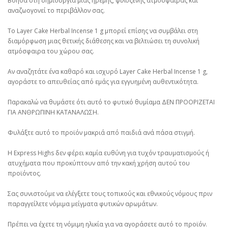
Βοηθά στη δημιουργία μιας ήρεμης, φιλόξενης ατμόσφαιρας και
αναζωογονεί το περιβάλλον σας.
Το Layer Cake Herbal Incense 1 g μπορεί επίσης να συμβάλει στη
διαμόρφωση μιας θετικής διάθεσης και να βελτιώσει τη συνολική
ατμόσφαιρα του χώρου σας.
Αν αναζητάτε ένα καθαρό και ισχυρό Layer Cake Herbal Incense 1 g,
αγοράστε το απευθείας από εμάς για εγγυημένη αυθεντικότητα.
Παρακαλώ να θυμάστε ότι αυτό το φυτικό θυμίαμα ΔΕΝ ΠΡΟΟΡΙΖΕΤΑΙ
ΓΙΑ ΑΝΘΡΩΠΙΝΗ ΚΑΤΑΝΑΛΩΣΗ.
Φυλάξτε αυτό το προϊόν μακριά από παιδιά ανά πάσα στιγμή.
Η Express Highs δεν φέρει καμία ευθύνη για τυχόν τραυματισμούς ή
ατυχήματα που προκύπτουν από την κακή χρήση αυτού του
προϊόντος.
Σας συνιστούμε να ελέγξετε τους τοπικούς και εθνικούς νόμους πριν
παραγγείλετε νόμιμα μείγματα φυτικών αρωμάτων.
Πρέπει να έχετε τη νόμιμη ηλικία για να αγοράσετε αυτό το προϊόν.