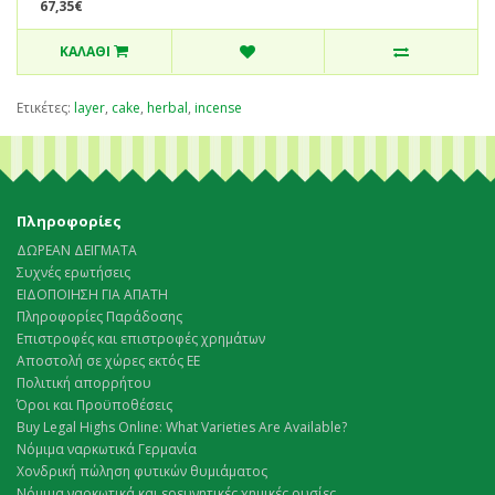
67,35€
ΚΑΛΆΘΙ
Ετικέτες:
layer
,
cake
,
herbal
,
incense
Πληροφορίες
ΔΩΡΕΑΝ ΔΕΙΓΜΑΤΑ
Συχνές ερωτήσεις
ΕΙΔΟΠΟΙΗΣΗ ΓΙΑ ΑΠΑΤΗ
Πληροφορίες Παράδοσης
Επιστροφές και επιστροφές χρημάτων
Αποστολή σε χώρες εκτός ΕΕ
Πολιτική απορρήτου
Όροι και Προϋποθέσεις
Buy Legal Highs Online: What Varieties Are Available?
Νόμιμα ναρκωτικά Γερμανία
Χονδρική πώληση φυτικών θυμιάματος
Νόμιμα ναρκωτικά και ερευνητικές χημικές ουσίες