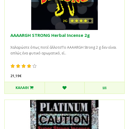
AAAARGH STRONG Herbal Incense 2g
Χαλαρώστε όπως ποτέ άλλοτε!Το AAAARGH Strong 2 g δεν είναι
απλώς ένα φυτικό αρωματικό, εί..
21,19€
ΚΑΛΆΘΙ