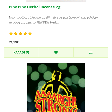
PEW PEW Herbal Incense 2g
Νέο προϊόν, μόλις έφτασε!Μπείτε σε μια ζωντανή και φιλόξενη
ατμόσφαιρα με το PEW PEW Herb..
21,19€
ΚΑΛΆΘΙ