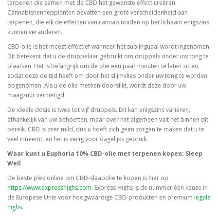
terpenen die samen met de CBD het gewenste effect creëren.
Cannabishennepplanten bevatten een grote verscheidenheid aan
terpenen, die elk de effecten van cannabinoïden op het lichaam enigszins
kunnen veranderen.
CBD-olie is het meest effectief wanneer het sublinguaal wordt ingenomen.
Dit betekent dat u de druppelaar gebruikt om druppels onder uw tong te
plaatsen. Het is belangrijk om de olie een paar minuten te laten zitten,
zodat deze de tijd heeft om door het slijmvlies onder uw tong te worden
opgenomen. Als u de olie meteen doorslikt, wordt deze door uw
maagzuur vernietigd.
De ideale dosis is twee tot vijf druppels. Dit kan enigszins variëren,
afhankelijk van uw behoeften, maar over het algemeen valt het binnen dit
bereik. CBD is zeer mild, dus u hoeft zich geen zorgen te maken dat u te
veel inneemt, en het is veilig voor dagelijks gebruik.
Waar kunt u Euphoria 10% CBD-olie met terpenen kopen: Sleep
Well
De beste plek online om CBD-slaapolie te kopen is hier op
https://www.expresshighs.com
. Express Highs is de nummer één keuze in
de Europese Unie voor hoogwaardige CBD-producten en premium
legale
highs
.