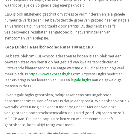
waardoor je je de volgende dag energiek voelt.
CBD is ook uitstekend geschikt om stress te verminderen en je algehele
humeur te verbeteren. Het bevordert de groei van gezond haar en nagels
en vermindert pijn veroorzaakt door artritis. Studies hebben zelfs
veelbelovende resultaten aangetoond bij het verminderen van
symptomen van epilepsie.
Koop Euphoria Melkchocolade met 100 mg CBD
De beste plek om CBD-chocoladerepen te kopen is een plek met een
bewezen staat van dienst op het gebied van kwaliteitsproducten en
uitstekende klantenservice. De enige website die u dit alles en nog veel
meer biedt, is
https://www.expresshighs.com
. Express Highs heeft tien
jaar ervaring in het leveren van CBD en
legale highs
aan de geweldige
mensen in de EU.
Over legale highs gesproken, bekijk zeker eens ons uitgebreide
assortiment om te zien of er iets is dat je aanspreekt. We hebben voor elk
wat wils. Weet u nog niet waar u moet beginnen? Met een van onze
veelgeprezen onderzoekchemicaliën zit u altijd goed. Wij raden onze 3-
ME-PCP aan. Dit is een populaire keuze en wie het eenmaal heeft
geprobeerd, komt altijd terug voor meer.
Let op
: deze producten zijn uitsluitend bedoeld voor