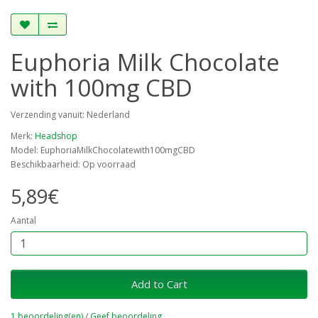
Euphoria Milk Chocolate
with 100mg CBD
Verzending vanuit: Nederland
Merk:
Headshop
Model: EuphoriaMilkChocolatewith100mgCBD
Beschikbaarheid: Op voorraad
5,89€
Aantal
Add to Cart
1 beoordeling(en)
/
Geef beoordeling