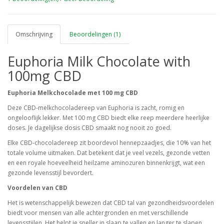
Omschrijving
Beoordelingen (1)
Euphoria Milk Chocolate with
100mg CBD
Euphoria Melkchocolade met 100 mg CBD
Deze CBD-melkchocoladereep van Euphoria is zacht, romig en
ongelooflijk lekker. Met 100 mg CBD biedt elke reep meerdere heerlijke
doses. Je dagelijkse dosis CBD smaakt nog nooit zo goed.
Elke CBD-chocoladereep zit boordevol hennepzaadjes, die 10% van het
totale volume uitmaken. Dat betekent dat je veel vezels, gezonde vetten
en een royale hoeveelheid heilzame aminozuren binnenkrijgt, wat een
gezonde levensstijl bevordert.
Voordelen van CBD
Het is wetenschappelijk bewezen dat CBD tal van gezondheidsvoordelen
biedt voor mensen van alle achtergronden en met verschillende
levensstijlen. Het helpt je sneller in slaap te vallen en langer te slapen,