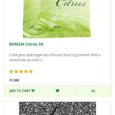
BONZAI Citrus 3G
U zult geen spijt krijgen als u Bonzai Citrus 3 g probeert. Bent u
iemand die op zoek is ..
31,08€
ADD TO CART