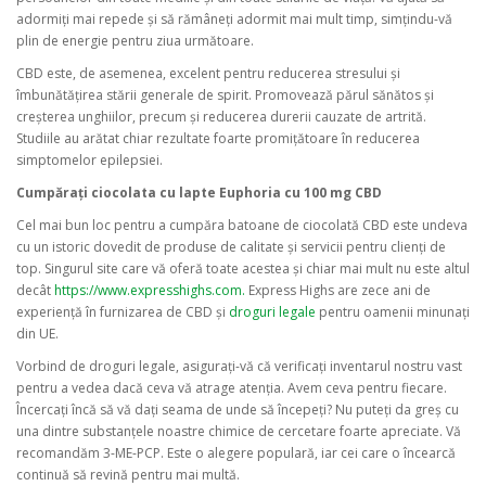
adormiți mai repede și să rămâneți adormit mai mult timp, simțindu-vă
plin de energie pentru ziua următoare.
CBD este, de asemenea, excelent pentru reducerea stresului și
îmbunătățirea stării generale de spirit. Promovează părul sănătos și
creșterea unghiilor, precum și reducerea durerii cauzate de artrită.
Studiile au arătat chiar rezultate foarte promițătoare în reducerea
simptomelor epilepsiei.
Cumpărați ciocolata cu lapte Euphoria cu 100 mg CBD
Cel mai bun loc pentru a cumpăra batoane de ciocolată CBD este undeva
cu un istoric dovedit de produse de calitate și servicii pentru clienți de
top. Singurul site care vă oferă toate acestea și chiar mai mult nu este altul
decât
https://www.expresshighs.com.
Express Highs are zece ani de
experiență în furnizarea de CBD și
droguri legale
pentru oamenii minunați
din UE.
Vorbind de droguri legale, asigurați-vă că verificați inventarul nostru vast
pentru a vedea dacă ceva vă atrage atenția. Avem ceva pentru fiecare.
Încercați încă să vă dați seama de unde să începeți? Nu puteți da greș cu
una dintre substanțele noastre chimice de cercetare foarte apreciate. Vă
recomandăm 3-ME-PCP. Este o alegere populară, iar cei care o încearcă
continuă să revină pentru mai multă.