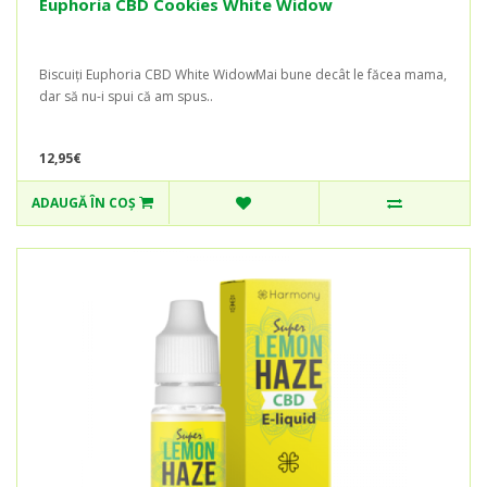
Euphoria CBD Cookies White Widow
Biscuiți Euphoria CBD White WidowMai bune decât le făcea mama,
dar să nu-i spui că am spus..
12,95€
ADAUGĂ ÎN COŞ