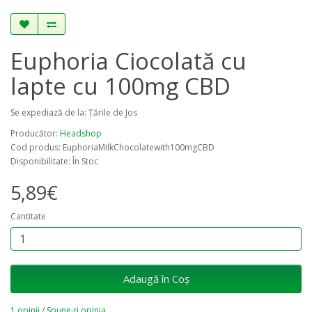
Euphoria Ciocolată cu
lapte cu 100mg CBD
Se expediază de la: Țările de Jos
Producător:
Headshop
Cod produs: EuphoriaMilkChocolatewith100mgCBD
Disponibilitate: În Stoc
5,89€
Cantitate
Adaugă în Coş
1 opinii
/
Spune-ţi opinia