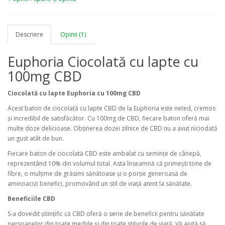
Descriere
Opinii (1)
Euphoria Ciocolată cu lapte cu
100mg CBD
Ciocolată cu lapte Euphoria cu 100mg CBD
Acest baton de ciocolată cu lapte CBD de la Euphoria este neted, cremos
și incredibil de satisfăcător. Cu 100mg de CBD, fiecare baton oferă mai
multe doze delicioase. Obținerea dozei zilnice de CBD nu a avut niciodată
un gust atât de bun.
Fiecare baton de ciocolată CBD este ambalat cu semințe de cânepă,
reprezentând 10% din volumul total. Asta înseamnă că primești tone de
fibre, o mulțime de grăsimi sănătoase și o porție generoasă de
aminoacizi benefici, promovând un stil de viață atent la sănătate.
Beneficiile CBD
S-a dovedit științific că CBD oferă o serie de beneficii pentru sănătate
persoanelor din toate mediile și din toate stilurile de viață. Vă ajută să