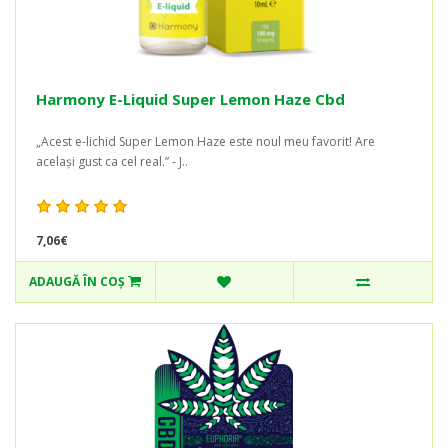
Harmony E-Liquid Super Lemon Haze Cbd
„Acest e-lichid Super Lemon Haze este noul meu favorit! Are
același gust ca cel real.” - J..
7,06€
ADAUGĂ ÎN COŞ