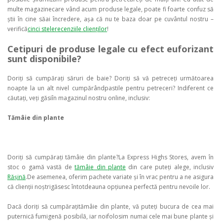
multe magazinecare vând acum produse legale, poate fi foarte confuz să
știi în cine săai încredere, așa că nu te baza doar pe cuvântul nostru –
verifică
cinci stelerecenziile clienților
!
Cetipuri de produse legale cu efect euforizant
sunt disponibile?
Doriți să cumpărați săruri de baie? Doriți să vă petreceți următoarea
noapte la un alt nivel cumpărândpastile pentru petreceri? Indiferent ce
căutați, veți găsiîn magazinul nostru online, inclusiv:
Tămâie din plante
Doriți să cumpărați tămâie din plante?La Express Highs Stores, avem în
stoc o gamă vastă de
tămâie din plante
din care puteți alege, inclusiv
Rășină
.De asemenea, oferim pachete variate și în vrac pentru a ne asigura
că clienții noștrigăsesc întotdeauna opțiunea perfectă pentru nevoile lor.
Dacă doriți să cumpărațitămâie din plante, vă puteți bucura de cea mai
puternică fumigenă posibilă, iar noifolosim numai cele mai bune plante și