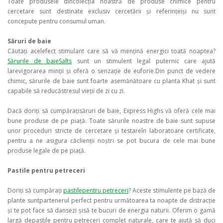
Toate produsele dincolecția noastră de produse chimice pentru
cercetare sunt destinate exclusiv cercetării și referințeiși nu sunt
concepute pentru consumul uman.
Săruri de baie
Căutați acelefect stimulant care să vă mențină energici toată noaptea?
Sărurile de baieSalts
sunt un stimulent legal puternic care ajută
larevigorarea minții și oferă o senzație de euforie.Din punct de vedere
chimic, sărurile de baie sunt foarte asemănătoare cu planta Khat și sunt
capabile să reducăstresul vieții de zi cu zi.
Dacă doriți să cumpărațisăruri de baie, Express Highs vă oferă cele mai
bune produse de pe piață. Toate sărurile noastre de baie sunt supuse
unor proceduri stricte de cercetare și testareîn laboratoare certificate,
pentru a ne asigura căclienții noștri se pot bucura de cele mai bune
produse legale de pe piață.
Pastile pentru petreceri
Doriți să cumpărați
pastilepentru petreceri
? Aceste stimulente pe bază de
plante suntpartenerul perfect pentru următoarea ta noapte de distracție
și te pot face să dansezi șisă te bucuri de energia naturii. Oferim o gamă
largă depastile pentru petreceri complet naturale, care te ajută să duci