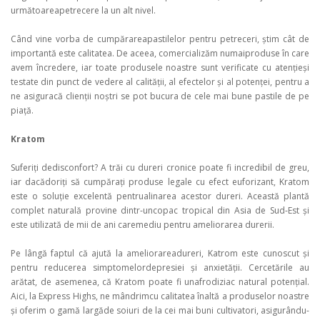
următoareapetrecere la un alt nivel.
Când vine vorba de cumpărareapastilelor pentru petreceri, știm cât de
importantă este calitatea. De aceea, comercializăm numaiproduse în care
avem încredere, iar toate produsele noastre sunt verificate cu atențieși
testate din punct de vedere al calității, al efectelor și al potenței, pentru a
ne asiguracă clienții noștri se pot bucura de cele mai bune pastile de pe
piață.
Kratom
Suferiți dedisconfort? A trăi cu dureri cronice poate fi incredibil de greu,
iar dacădoriți să cumpărați produse legale cu efect euforizant, Kratom
este o soluție excelentă pentrualinarea acestor dureri. Această plantă
complet naturală provine dintr-uncopac tropical din Asia de Sud-Est și
este utilizată de mii de ani caremediu pentru ameliorarea durerii.
Pe lângă faptul că ajută la ameliorareadureri, Katrom este cunoscut și
pentru reducerea simptomelordepresiei și anxietății. Cercetările au
arătat, de asemenea, că Kratom poate fi unafrodiziac natural potențial.
Aici, la Express Highs, ne mândrimcu calitatea înaltă a produselor noastre
și oferim o gamă largăde soiuri de la cei mai buni cultivatori, asigurându-