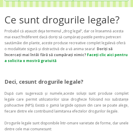
Ce sunt drogurile legale?
Probabil că ațiauzit deja termenul „drog legal”, dar ce înseamnă acesta
mai exact?Indiferent dacă doriți să cumpărați pastile pentru petreceri
sautămâie din plante, aceste produse recreative complet legalevă oferă
o modalitate sigură și distractivă de a vă anima seara!
Doriți să
încercați mai întâi fără să cumpărați nimic?
Faceți clic aici pentru
a solicita o mostră gratuită
Deci, cesunt drogurile legale?
După cum sugerează și numele,aceste soluții sunt produse complet
legale care permit utilizatorilor săse drogheze folosind noi substanțe
psihoactive (NPS). Există o gamă largăde opțiuni din care se poate alege,
fiecare dintre ele contribuind laimitarea efectelor drogurilor ilegale.
Drogurile legale sunt disponibile într-omare varietate de forme, dar unele
dintre cele mai comunesunt: