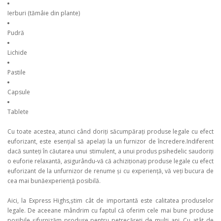
Ierburi (tămâie din plante)
Pudră
Lichide
Pastile
Capsule
Tablete
Cu toate acestea, atunci când doriți săcumpărați produse legale cu efect
euforizant, este esențial să apelați la un furnizor de încredere.Indiferent
dacă sunteți în căutarea unui stimulent, a unui produs psihedelic saudoriți
o euforie relaxantă, asigurându-vă că achiziționați produse legale cu efect
euforizant de la unfurnizor de renume și cu experiență, vă veți bucura de
cea mai bunăexperiență posibilă.
Aici, la Express Highs,știm cât de importantă este calitatea produselor
legale. De aceeane mândrim cu faptul că oferim cele mai bune produse
posibile șifurnizăm produse pentru petrecăreți de mulți ani. Cu atât de