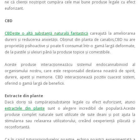
ne că clienții noștripot cumpăra cele mai bune produse legale cu efect
euforizant.
CBD
CBDeste o altă substanță naturală fantastică
careajută la ameliorarea
durerii și reducerea anxietății. Obținut din planta de canabis,CBD nu are
proprietăți psihoactive și poate fi consumat într-o gamă largă deformate,
de la pastile și uleiuri până la produse topice și comestibile.
Aceste produse interacționeazăcu sistemul endocannabinoid al
organismului nostru, care este responsabil destarea noastră de spirit,
durere, apetit și memorie. CBD interacționează pozitiv cuacest sistem,
oferind o gamă largă de beneficii.
Extracte din plante
Dacă doriți să cumpărațisubstanțe legale cu efect euforizant, atunci
extractele din plante
sunt o alegere incredibil de populară.Aceste
produse complet naturale sunt utilizate de sute deani și pot ajuta la
stimularea sau relaxarea utilizatorului, creând oexperiență plăcută și
reconfortantă.
Ca în cazul tuturorproduselor noastre, echipa noastră experimentată a