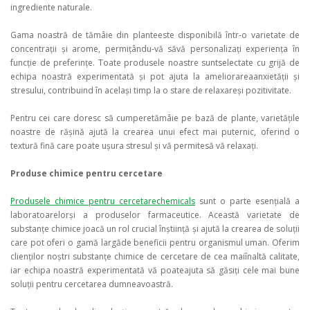
ingrediente naturale.
Gama noastră de tămâie din planteeste disponibilă într-o varietate de
concentrații și arome, permițându-vă săvă personalizați experiența în
funcție de preferințe. Toate produsele noastre suntselectate cu grijă de
echipa noastră experimentată și pot ajuta la ameliorareaanxietății și
stresului, contribuind în același timp la o stare de relaxareși pozitivitate.
Pentru cei care doresc să cumperetămâie pe bază de plante, varietățile
noastre de rășină ajută la crearea unui efect mai puternic, oferind o
textură fină care poate ușura stresul și vă permitesă vă relaxați.
Produse chimice pentru cercetare
Produsele chimice pentru cercetarechemicals
sunt o parte esențială a
laboratoarelorși a produselor farmaceutice. Această varietate de
substanțe chimice joacă un rol crucial înștiință și ajută la crearea de soluții
care pot oferi o gamă largăde beneficii pentru organismul uman. Oferim
clienților noștri substanțe chimice de cercetare de cea maiînaltă calitate,
iar echipa noastră experimentată vă poateajuta să găsiți cele mai bune
soluții pentru cercetarea dumneavoastră.