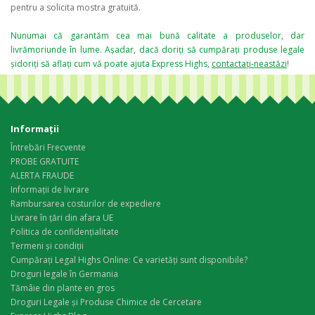
pentru a solicita mostra gratuită.
Nunumai că garantăm cea mai bună calitate a produselor, dar
livrămoriunde în lume. Așadar, dacă doriți să cumpărați produse legale
șidoriți să aflați cum vă poate ajuta Express Highs,
contactați-neastăzi
!
Informaţii
Întrebări Frecvente
PROBE GRATUITE
ALERTA FRAUDE
Informații de livrare
Rambursarea costurilor de expediere
Livrare în țări din afara UE
Politica de confidențialitate
Termeni și condiții
Cumpărați Legal Highs Online: Ce varietăți sunt disponibile?
Droguri legale în Germania
Tămâie din plante en gros
Droguri Legale și Produse Chimice de Cercetare