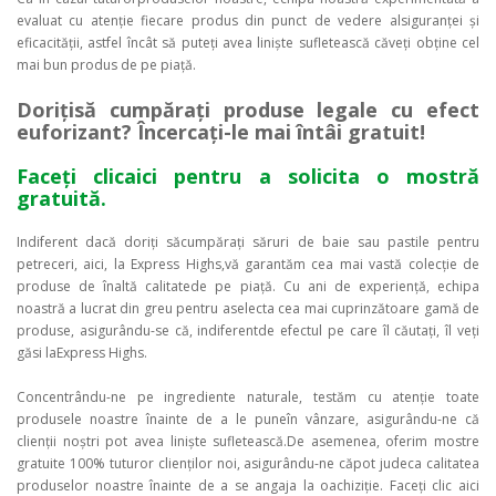
evaluat cu atenție fiecare produs din punct de vedere alsiguranței și
eficacității, astfel încât să puteți avea liniște sufletească căveți obține cel
mai bun produs de pe piață.
Dorițisă cumpărați produse legale cu efect
euforizant? Încercați-le mai întâi gratuit!
Faceți clicaici pentru a solicita o mostră
gratuită.
Indiferent dacă doriți săcumpărați săruri de baie sau pastile pentru
petreceri, aici, la Express Highs,vă garantăm cea mai vastă colecție de
produse de înaltă calitatede pe piață. Cu ani de experiență, echipa
noastră a lucrat din greu pentru aselecta cea mai cuprinzătoare gamă de
produse, asigurându-se că, indiferentde efectul pe care îl căutați, îl veți
găsi laExpress Highs.
Concentrându-ne pe ingrediente naturale, testăm cu atenție toate
produsele noastre înainte de a le puneîn vânzare, asigurându-ne că
clienții noștri pot avea liniște sufletească.De asemenea, oferim mostre
gratuite 100% tuturor clienților noi, asigurându-ne căpot judeca calitatea
produselor noastre înainte de a se angaja la oachiziție. Faceți clic aici