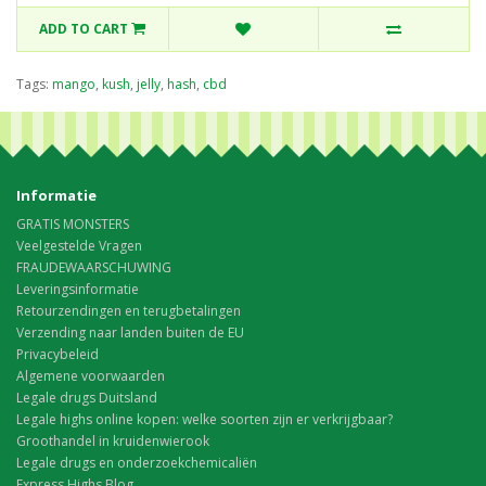
ADD TO CART
Tags:
mango
,
kush
,
jelly
,
hash
,
cbd
Informatie
GRATIS MONSTERS
Veelgestelde Vragen
FRAUDEWAARSCHUWING
Leveringsinformatie
Retourzendingen en terugbetalingen
Verzending naar landen buiten de EU
Privacybeleid
Algemene voorwaarden
Legale drugs Duitsland
Legale highs online kopen: welke soorten zijn er verkrijgbaar?
Groothandel in kruidenwierook
Legale drugs en onderzoekchemicaliën
Express Highs Blog