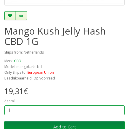
Mango Kush Jelly Hash
CBD 1G
Ships from: Netherlands
Merk:
CBD
Model: mangokushcbd
Only Ships to:
European Union
Beschikbaarheid: Op voorraad
19,31€
Aantal
Add to Cart