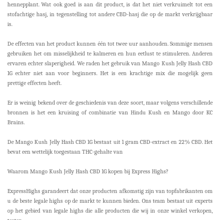
hennepplant. Wat ook goed is aan dit product, is dat het niet verkruimelt tot een
stofachtige hasj, in tegenstelling tot andere CBD-hasj die op de markt verkrijgbaar
is.
De effecten van het product kunnen één tot twee uur aanhouden. Sommige mensen
gebruiken het om misselijkheid te kalmeren en hun eetlust te stimuleren. Anderen
ervaren echter slaperigheid. We raden het gebruik van Mango Kush Jelly Hash CBD
1G echter niet aan voor beginners. Het is een krachtige mix die mogelijk geen
prettige effecten heeft.
Er is weinig bekend over de geschiedenis van deze soort, maar volgens verschillende
bronnen is het een kruising of combinatie van Hindu Kush en Mango door KC
Brains.
De Mango Kush Jelly Hash CBD 1G bestaat uit 1 gram CBD-extract en 22% CBD. Het
bevat een wettelijk toegestaan THC-gehalte van
Waarom Mango Kush Jelly Hash CBD 1G kopen bij Express Highs?
ExpressHighs garandeert dat onze producten afkomstig zijn van topfabrikanten om
u de beste legale highs op de markt te kunnen bieden. Ons team bestaat uit experts
op het gebied van legale highs die alle producten die wij in onze winkel verkopen,