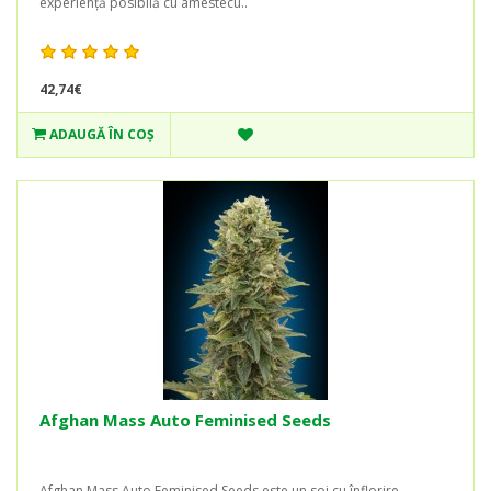
experiență posibilă cu amestecu..
42,74€
ADAUGĂ ÎN COŞ
Afghan Mass Auto Feminised Seeds
Afghan Mass Auto Feminised Seeds este un soi cu înflorire