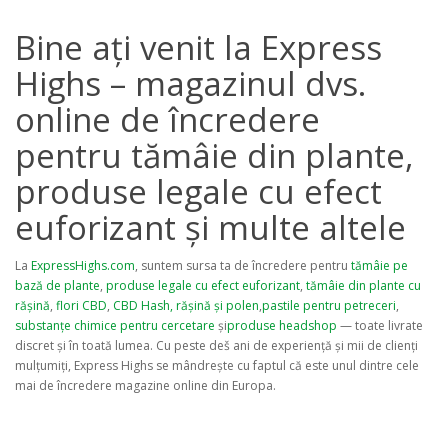
Bine ați venit la Express
Highs – magazinul dvs.
online de încredere
pentru tămâie din plante,
produse legale cu efect
euforizant și multe altele
La
ExpressHighs.com
, suntem sursa ta de încredere pentru
tămâie pe
bază de plante
,
produse legale cu efect euforizant
,
tămâie din plante cu
rășină
,
flori CBD
,
CBD Hash, rășină și polen
,
pastile pentru petreceri
,
substanțe chimice pentru cercetare
și
produse headshop
— toate livrate
discret și în toată lumea. Cu peste deš ani de experiență și mii de clienți
mulțumiți, Express Highs se mândrește cu faptul că este unul dintre cele
mai de încredere magazine online din Europa.