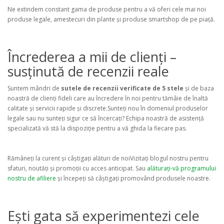
Ne extindem constant gama de produse pentru a vă oferi cele mai noi
produse legale, amestecuri din plante și produse smartshop de pe piață.
Încrederea a mii de clienți –
susținută de recenzii reale
Suntem mândri de
sutele de recenzii verificate de 5 stele
și de baza
noastră de clienți fideli care au încredere în noi pentru tămâie de înaltă
calitate și servicii rapide și discrete.Sunteți nou în domeniul produselor
legale sau nu sunteți sigur ce să încercați? Echipa noastră de asistență
specializată vă stă la dispoziție pentru a vă ghida la fiecare pas.
Rămâneți la curent și câștigați alături de noi
Vizitați blogul nostru pentru
sfaturi, noutăți și promoții cu acces anticipat. Sau
alăturați-vă programului
nostru de afiliere
și începeți să câștigați promovând produsele noastre.
Ești gata să experimentezi cele