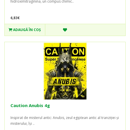
hidroximitraginina, un compus chimic..
6,83€
ADAUGĂ ÎN COŞ
Caution Anubis 4g
Inspirat de misterul antic: Anubis, zeul egiptean antic al tranziției și
misterului, își ..