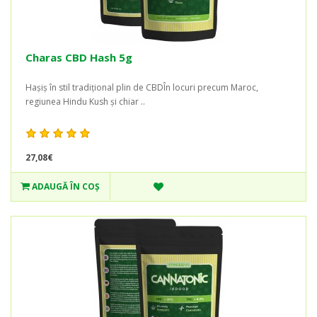
Charas CBD Hash 5g
Hașiș în stil tradițional plin de CBDÎn locuri precum Maroc,
regiunea Hindu Kush și chiar ..
27,08€
ADAUGĂ ÎN COŞ