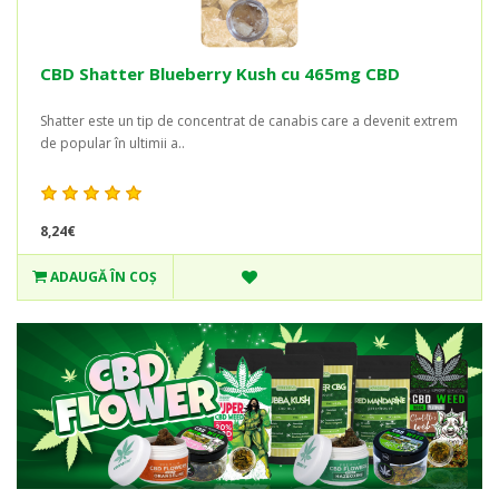
CBD Shatter Blueberry Kush cu 465mg CBD
Shatter este un tip de concentrat de canabis care a devenit extrem
de popular în ultimii a..
8,24€
ADAUGĂ ÎN COŞ