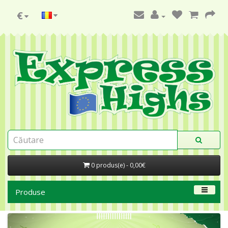
€
0 produs(e) - 0,00€
Produse